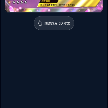
👆
觸碰感受 3D 效果