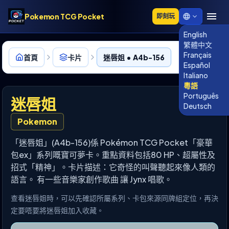
Pokemon TCG Pocket
即刻玩
English
繁體中文
Français
首頁
卡片
迷唇姐 • A4b-156
Español
Italiano
粵語
Português
迷唇姐
Deutsch
Pokemon
「迷唇姐」(A4b-156)係 Pokémon TCG Pocket「豪華
包ex」系列嘅寶可夢卡。重點資料包括80 HP、超屬性及
招式「精神」。卡片描述：它奇怪的叫聲聽起來像人類的
語言。 有一些音樂家創作歌曲 讓 Jynx 唱歌。
查看迷唇姐時，可以先確認所屬系列、卡包來源同牌組定位，再決
定要唔要將迷唇姐加入收藏。