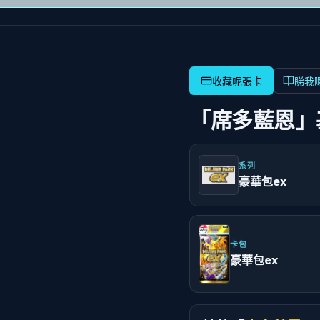
睇我
「席多藍恩」
系列
豪華包ex
卡包
豪華包ex