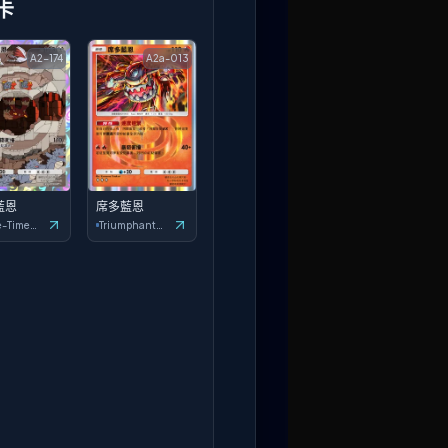
卡
A2-174
A2a-013
藍恩
席多藍恩
Space-Time Smackdown
Triumphant Light