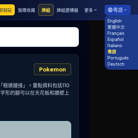
粵語
即刻玩
我嘅收藏
牌組
牌組建構器
更多
English
繁體中文
Français
Español
Italiano
粵語
Português
Deutsch
Pokemon
特性「極速鏈接」。重點資料包括110
十字形的腳可以在天花板和牆壁上