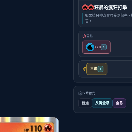
狂暴的瘋狂打擊
如果這只神奇寶貝受到傷害，則
害。
弱點
+20
三鑽
卡片款式
普通
反轉全息
全息