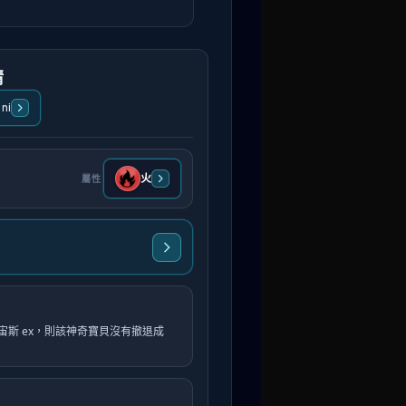
情
ni
火
屬性
斯 ex，則該神奇寶貝沒有撤退成