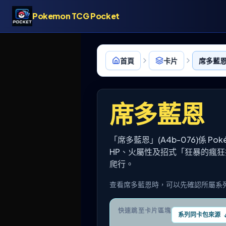
Pokemon TCG Pocket
首頁
卡片
席多藍恩 
席多藍恩
「席多藍恩」(A4b-076)係 P
HP、火屬性及招式「狂暴的瘋
爬行。
查看席多藍恩時，可以先確認所屬系
快速跳至卡片區塊
系列同卡包來源