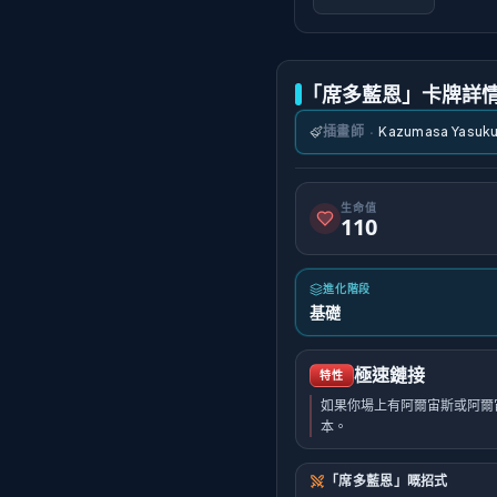
「席多藍恩」卡牌詳
插畫師
·
Kazumasa Yasuku
生命值
110
進化階段
基礎
極速鏈接
特性
如果你場上有阿爾宙斯或阿爾宙
本。
「席多藍恩」嘅招式