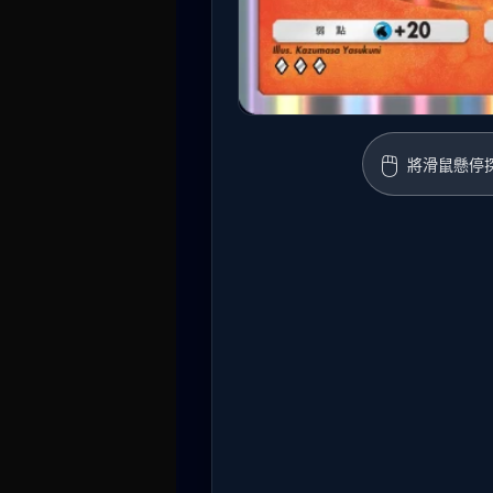
🖱️
將滑鼠懸停探