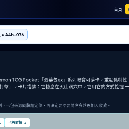
首頁
• A4b-076
okémon TCG Pocket「豪華包ex」系列嘅寶可夢卡，重點係
狂打擊」。卡片描述：它棲息在火山洞穴中。它用它的方式挖掘 
列、卡包來源同牌組定位，再決定要唔要將席多藍恩加入收藏。
卡牌詳情
↓
↓