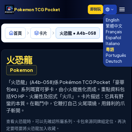
Pokemon TCG Pocket
即刻玩
English
繁體中文
Français
首頁
卡片
火恐龍 • A4b-058
Español
Italiano
粵語
Português
火恐龍
Deutsch
Pokemon
「火恐龍」(A4b-058)係 Pokémon TCG Pocket「豪華
包ex」系列嘅寶可夢卡，由小火龍進化而成。重點資料包
括90 HP、火屬性及招式「火爪」。卡片描述：它具有野
蠻的本質。在戰鬥中，它鞭打自己 火尾環繞，用鋒利的爪
子斬開。
查看火恐龍時，可以先確認所屬系列、卡包來源同牌組定位，再決
定要唔要將火恐龍加入收藏。