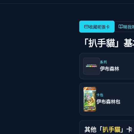
睇我
「扒手貓」基
系列
伊布森林
卡包
伊布森林包
其他「
扒手貓
」卡