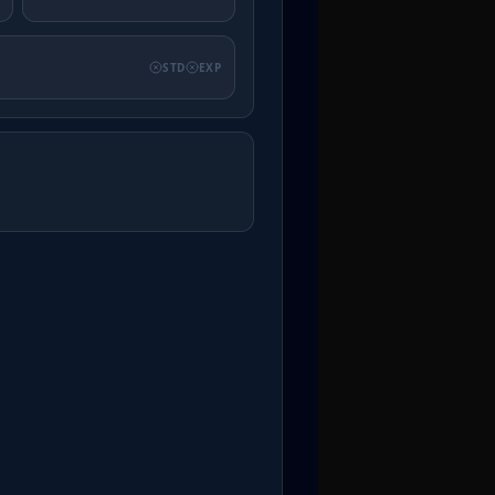
STD
EXP