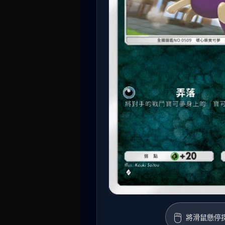
🖱️
將滑鼠懸停探