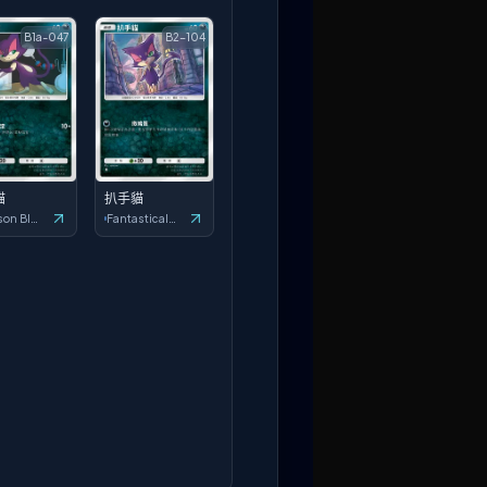
B1a-047
B2-104
貓
扒手貓
Crimson Blaze
Fantastical Parade