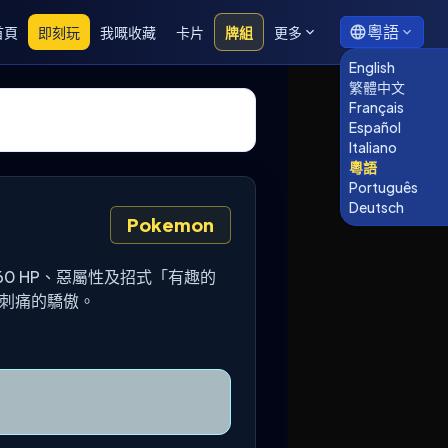
粵語
首頁
即刻玩
我嘅收藏
卡片
牌組
更多
English
繁體中文
Français
Español
Italiano
粵語
Português
Deutsch
Pokemon
括60 HP、惡屬性及招式「有趣的
的刺痛的驕傲。