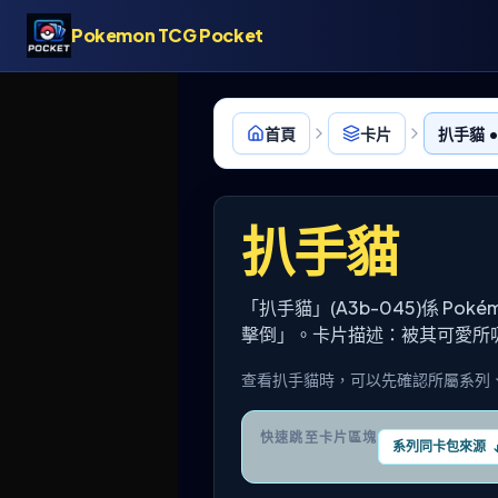
Pokemon TCG Pocket
首頁
卡片
扒手貓 •
扒手貓
「扒手貓」(A3b-045)係 Po
擊倒」。卡片描述：被其可愛所
查看扒手貓時，可以先確認所屬系列
快速跳至卡片區塊
系列同卡包來源