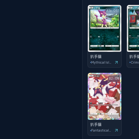
A1a-051
扒手貓
扒手
Mythical Island
B2-174
扒手貓
Fantastical Parade