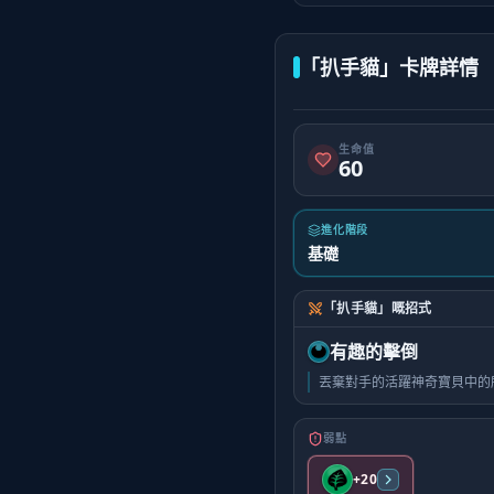
「扒手貓」卡牌詳情
生命值
60
進化階段
基礎
「扒手貓」嘅招式
有趣的擊倒
丟棄對手的活躍神奇寶貝中的
弱點
+20