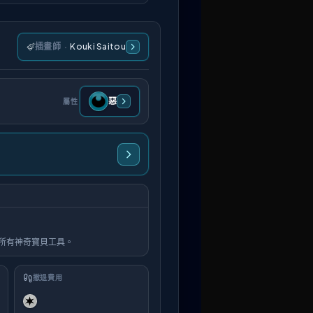
插畫師
·
Kouki Saitou
惡
屬性
所有神奇寶貝工具。
撤退費用