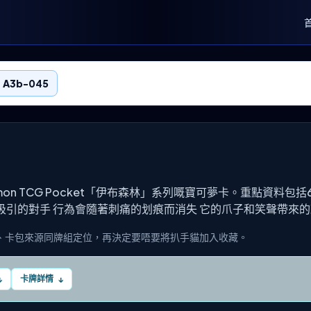
 A3b-045
kémon TCG Pocket「伊布森林」系列嘅寶可夢卡。重點資料包
吸引的對手 行為會隨著刺痛的划痕而消失 它的爪子和笑聲帶來
、卡包來源同牌組定位，再決定要唔要將扒手貓加入收藏。
卡牌詳情
↓
↓