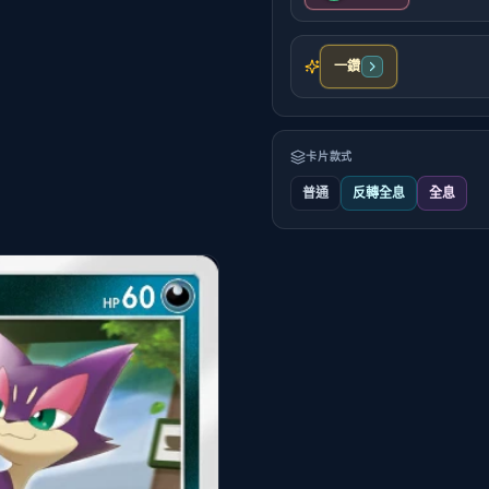
一鑽
卡片款式
普通
反轉全息
全息