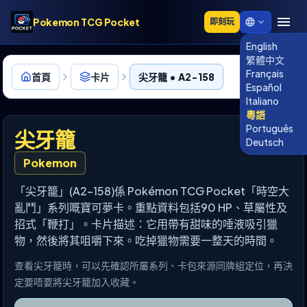
Pokemon TCG Pocket
即刻玩
English
繁體中文
Français
首頁
卡片
尖牙籠 • A2-158
Español
Italiano
粵語
Português
尖牙籠
Deutsch
Pokemon
「尖牙籠」(A2-158)係 Pokémon TCG Pocket「時空大
亂鬥」系列嘅寶可夢卡。重點資料包括90 HP、草屬性及
招式「鞭打」。卡片描述：它用帶有甜味的唾液吸引獵
物，然後將其咀嚼下來。吃掉獵物需要一整天的時間。
查看尖牙籠時，可以先確認所屬系列、卡包來源同牌組定位，再決
定要唔要將尖牙籠加入收藏。