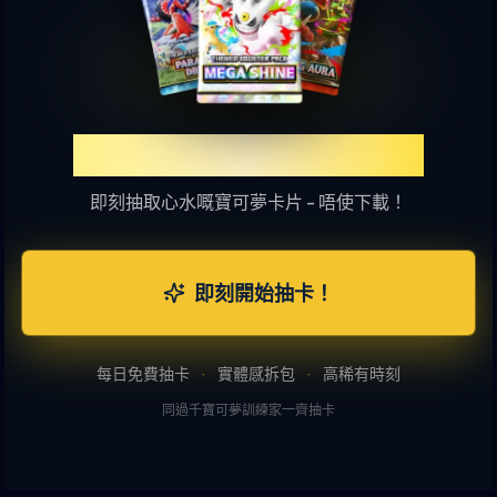
體驗TCGP網上抽卡樂趣
即刻抽取心水嘅寶可夢卡片 - 唔使下載！
即刻開始抽卡！
每日免費抽卡
·
實體感拆包
·
高稀有時刻
同過千寶可夢訓練家一齊抽卡