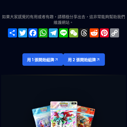
如果大家感覺的有用或者有趣，請積極分享出去，這非常能夠幫助我們
維護網站。
Share
Twitter
Facebook
WhatsApp
Telegram
Line
WeChat
Threads
Reddit
Pinteres
Co
Lin
用 1 張開始組牌
用 2 張開始組牌