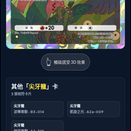
👆
觸碰感受 3D 效果
其他「
尖牙籠
」卡
3
張相符卡片
尖牙籠
尖牙籠
波導奏動
·
B3-014
凱旋之光
·
A2a-009
尖牙籠