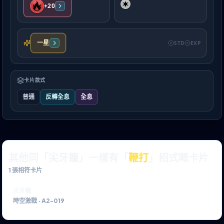
+20
一星
STD
EXP
卡片款式
普通
反轉全息
全息
其他同「尖牙籠」一樣有「
鞭打
」招式嘅卡片
1
張相符卡片
尖牙籠
時空激戰
·
A2-019