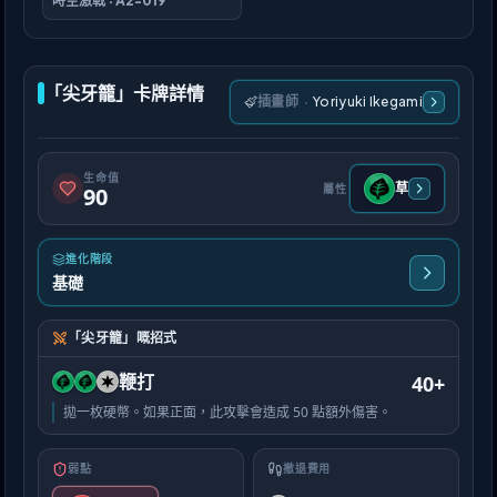
時空激戰
·
A2-019
「尖牙籠」卡牌詳情
插畫師
·
Yoriyuki Ikegami
生命值
草
屬性
90
進化階段
基礎
「尖牙籠」嘅招式
鞭打
40+
拋一枚硬幣。如果正面，此攻擊會造成 50 點額外傷害。
弱點
撤退費用