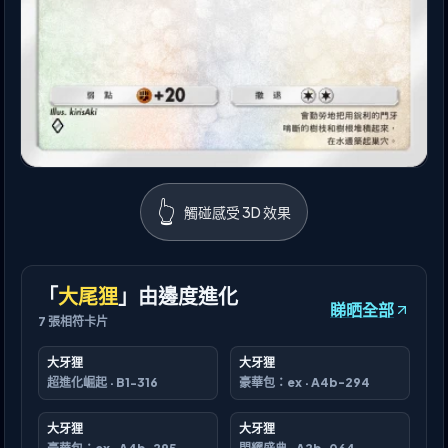
👆
觸碰感受 3D 效果
「
大尾狸
」由邊度進化
睇晒全部
7
張相符卡片
大牙狸
大牙狸
超進化崛起
·
B1-316
豪華包：ex
·
A4b-294
大牙狸
大牙狸