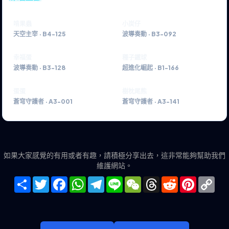
啃果蟲
小炭仔
天空主宰
·
B4-125
波導奏動
·
B3-092
幸福蛋
種子鐵球
波導奏動
·
B3-128
超進化崛起
·
B1-166
蛋蛋
樹枕尾熊
蒼穹守護者
·
A3-001
蒼穹守護者
·
A3-141
如果大家感覺的有用或者有趣，請積極分享出去，這非常能夠幫助我們
維護網站。
Share
Twitter
Facebook
WhatsApp
Telegram
Line
WeChat
Threads
Reddit
Pinteres
Co
Lin