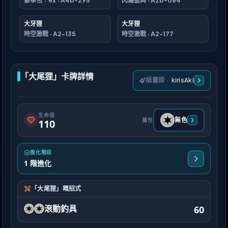
豪華包：ex
·
A4b-295
閃耀盛典
·
A2b-064
大牙狸
大牙狸
時空激戰
·
A2-135
時空激戰
·
A2-177
「大尾狸」卡牌詳情
插畫師
·
kirisAki
生命值
無色
屬性
110
進化階段
1 階進化
「大尾狸」嘅招式
滾動釣具
60