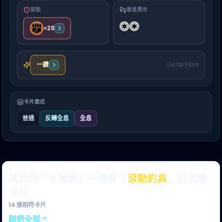
弱點
撤退費用
+20
一鑽
STD
EXP
卡片款式
普通
反轉全息
全息
其他同「大尾狸」一樣有「
滾動釣具
」招式嘅
卡片
14
張相符卡片
睇晒全部