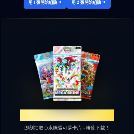
用 1 張開始組牌
用 2 張開始組牌
體驗TCGP網上抽卡樂趣
即刻抽取心水嘅寶可夢卡片 - 唔使下載！