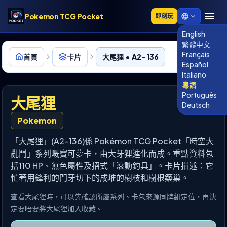
Pokemon TCG Pocket
即刻玩
English
繁體中文
Français
首頁
卡片
大尾狸 • A2-136
Español
Italiano
粵語
Português
大尾狸
Deutsch
Pokemon
「大尾狸」(A2-136)係 Pokémon TCG Pocket「時空大
亂鬥」系列嘅寶可夢卡，由大牙狸進化而成。重點資料包
括110 HP、無色屬性及招式「滾動釣具」。卡片描述：它
忙著用鋒利的門牙切下的成堆的樹枝和樹根築巢。
查看大尾狸時，可以先確認所屬系列、卡包來源同牌組定位，再決
定要唔要將大尾狸加入收藏。