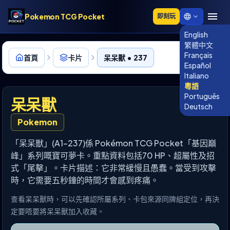
Pokemon TCG Pocket
即刻玩
English
繁體中文
Français
首頁
卡片
呆呆獸 • 237
Español
Italiano
粵語
Português
呆呆獸
Deutsch
Pokemon
「呆呆獸」(A1-237)係 Pokémon TCG Pocket「基因巔
峰」系列嘅寶可夢卡。重點資料包括70 HP、超屬性及招
式「尾擊」。卡片描述：它非常緩慢且愚蠢。當受到攻擊
時，它需要五秒鐘的時間才會感到疼痛。
查看呆呆獸時，可以先確認所屬系列、卡包來源同牌組定位，再決
定要唔要將呆呆獸加入收藏。