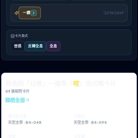
一鑽
STD
EXP
卡片款式
普通
反轉全息
全息
其他同「拉達」一樣有「
咬
」招式嘅卡片
49
張相符卡片
睇晒全部
磨牙彩皮魚
大狼犬
天空主宰
·
B4-048
天空主宰
·
B4-094
布撥
尖牙籠