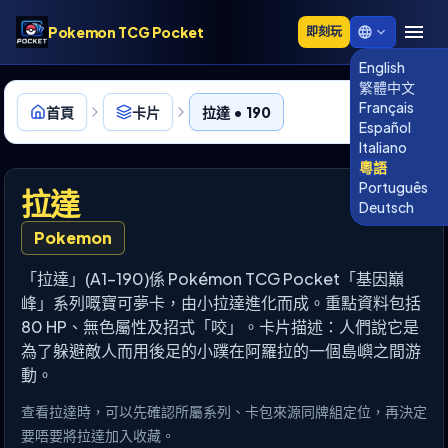
Pokemon TCG Pocket
即刻玩
English
繁體中文
Français
首頁
卡片
拉達 • 190
Español
Italiano
粵語
Português
拉達
Deutsch
Pokemon
「拉達」(A1-190)係 Pokémon TCG Pocket「基因巔
峰」系列嘅寶可夢卡，由小拉達進化而成。重點資料包括
80 HP、無色屬性及招式「咬」。卡片描述：人們說它是
為了躲避敵人而用後足的小蹼在阿羅拉的一個島嶼之間游
動。
查看拉達時，可以先確認所屬系列、卡包來源同牌組定位，再決定
要唔要將拉達加入收藏。