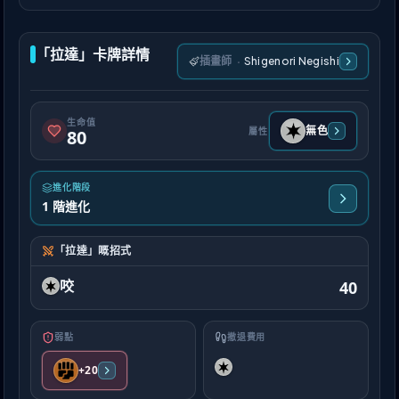
「拉達」卡牌詳情
插畫師
·
Shigenori Negishi
生命值
無色
屬性
80
進化階段
1 階進化
「拉達」嘅招式
咬
40
弱點
撤退費用
+20