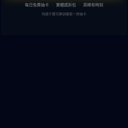
每日免費抽卡
·
實體感拆包
·
高稀有時刻
同過千寶可夢訓練家一齊抽卡