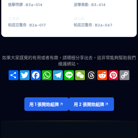
進擊悖謬
·
B3a-014
波導奏動
·
B3-014
炙燙鱷
偶叫獒
帕底亞驚奇
·
B2a-017
帕底亞驚奇
·
B2a-067
如果大家感覺的有用或者有趣，請積極分享出去，這非常能夠幫助我們
維護網站。
Share
Twitter
Facebook
WhatsApp
Telegram
Line
WeChat
Threads
Reddit
Pinteres
Co
Lin
用 1 張開始組牌
用 2 張開始組牌