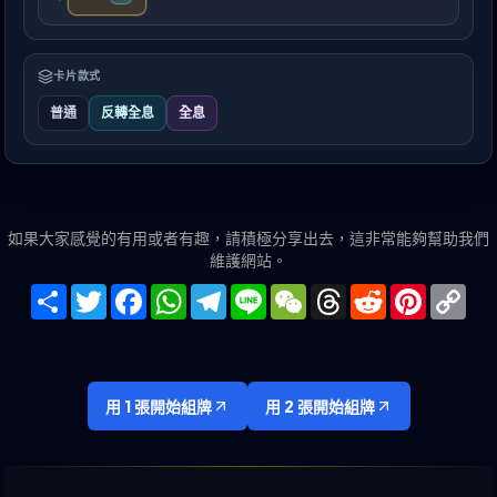
卡片款式
普通
反轉全息
全息
如果大家感覺的有用或者有趣，請積極分享出去，這非常能夠幫助我們
維護網站。
Share
Twitter
Facebook
WhatsApp
Telegram
Line
WeChat
Threads
Reddit
Pinteres
Co
Lin
用 1 張開始組牌
用 2 張開始組牌