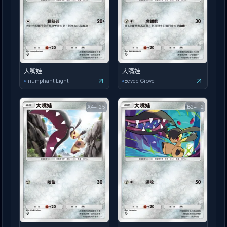
大嘴娃
大嘴娃
Triumphant Light
Eevee Grove
A4-125
B2-112