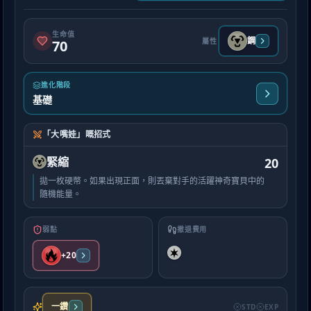
生命值
鋼
屬性
70
進化階段
基礎
「大嘴娃」嘅招式
緊縮
20
拋一枚硬幣。如果出現正面，則丟棄對手的活躍神奇寶貝中的
隨機能量。
弱點
撤退費用
+20
一鑽
STD
EXP