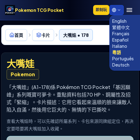
Pokemon TCG Pocket
即刻玩
English
繁體中文
Français
首頁
卡片
大嘴娃 • 178
Español
Italiano
粵語
Português
大嘴娃
Deutsch
Pokemon
「大嘴娃」(A1-178)係 Pokémon TCG Pocket「基因巔
峰」系列嘅寶可夢卡。重點資料包括70 HP、鋼屬性及招
式「緊縮」。卡片描述：它用它看起來溫順的臉來讓敵人
陷入自滿，然後用它巨大的、無情的下巴撕咬。
查看大嘴娃時，可以先確認所屬系列、卡包來源同牌組定位，再決
定要唔要將大嘴娃加入收藏。