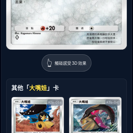
👆
觸碰感受 3D 效果
其他「
大嘴娃
」卡
A2a-056
A3b-047