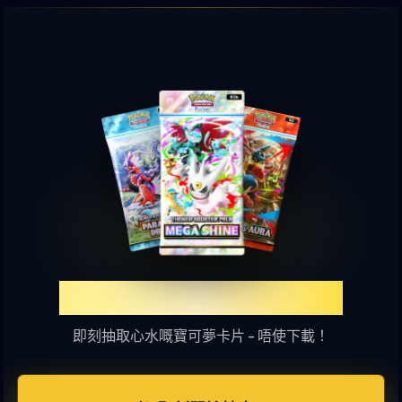
體驗TCGP網上抽卡樂趣
即刻抽取心水嘅寶可夢卡片 - 唔使下載！