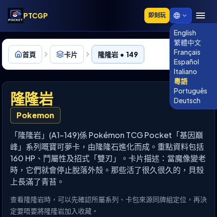
PTCGP
即刻玩
English
繁體中文
Français
首頁
卡片
隆隆岩 • 149
Español
Italiano
粵語
Português
隆隆岩
Deutsch
Pokemon
「隆隆岩」(A1-149)係 Pokémon TCG Pocket「基因巔
峰」系列嘅寶可夢卡，由隆隆石進化而成。重點資料包括
160 HP、鬥屬性及招式「雙刃」。卡片描述：當魔像變老
時，它們就會停止脫落外殼。那些活了很久很久的，貝殼
上長滿了青苔。
查看隆隆岩時，可以先確認所屬系列、卡包來源同牌組定位，再決
定要唔要將隆隆岩加入收藏。