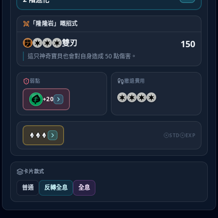
「隆隆岩」嘅招式
雙刃
150
這只神奇寶貝也會對自身造成 50 點傷害。
弱點
撤退費用
+20
STD
EXP
卡片款式
普通
反轉全息
全息