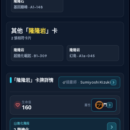
隆隆石
基因巔峰
·
A1-148
其他「
隆隆岩
」卡
2
張相符卡片
隆隆岩
隆隆岩
超進化崛起
·
B1-309
幻島
·
A1a-045
「隆隆岩」卡牌詳情
插畫師
·
Sumiyoshi Kizuki
生命值
鬥
屬性
160
進化階段
2 階進化