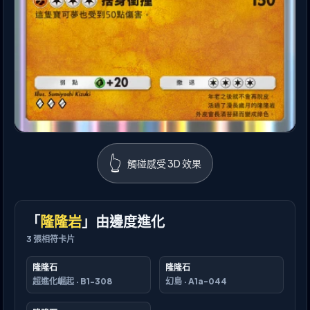
👆
觸碰感受 3D 效果
「
隆隆岩
」由邊度進化
3
張相符卡片
隆隆石
隆隆石
超進化崛起
·
B1-308
幻島
·
A1a-044