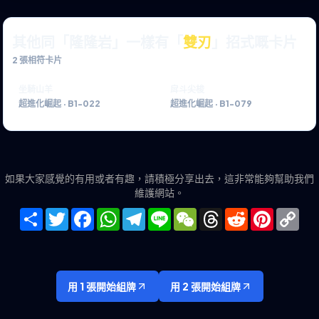
其他同「隆隆岩」一樣有「
雙刃
」招式嘅卡片
2
張相符卡片
坐騎山羊
戽斗尖梭
超進化崛起
·
B1-022
超進化崛起
·
B1-079
如果大家感覺的有用或者有趣，請積極分享出去，這非常能夠幫助我們
維護網站。
Share
Twitter
Facebook
WhatsApp
Telegram
Line
WeChat
Threads
Reddit
Pinteres
Co
Lin
用 1 張開始組牌
用 2 張開始組牌