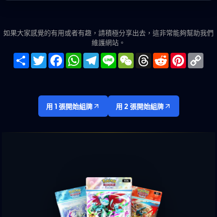
如果大家感覺的有用或者有趣，請積極分享出去，這非常能夠幫助我們
維護網站。
Share
Twitter
Facebook
WhatsApp
Telegram
Line
WeChat
Threads
Reddit
Pinteres
Co
Lin
用 1 張開始組牌
用 2 張開始組牌