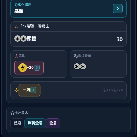
進化階段
基礎
「小海獅」嘅招式
頭撞
30
弱點
撤退費用
+20
一鑽
STD
EXP
卡片款式
普通
反轉全息
全息