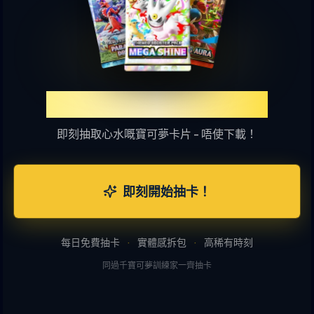
體驗TCGP網上抽卡樂趣
即刻抽取心水嘅寶可夢卡片 - 唔使下載！
即刻開始抽卡！
每日免費抽卡
·
實體感拆包
·
高稀有時刻
同過千寶可夢訓練家一齊抽卡