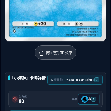
👆
觸碰感受 3D 效果
「小海獅」卡牌詳情
插畫師
·
Masako Yamashita
生命值
水
屬性
80