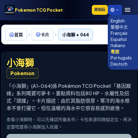
Pokemon TCG Pocket
即刻玩
English
繁體中文
Français
首頁
卡片
小海獅 • 064
Español
Italiano
粵語
Português
小海獅
Deutsch
Pokemon
「小海獅」(A1-064)係 Pokémon TCG Pocket「基因巔
峰」系列嘅寶可夢卡。重點資料包括80 HP、水屬性及招
式「頭撞」。卡片描述：由於其脂肪很厚，寒冷的海水根
本不會打擾它，但在溫暖的海水中它很容易感到疲倦。
查看小海獅時，可以先確認所屬系列、卡包來源同牌組定位，再決
定要唔要將小海獅加入收藏。