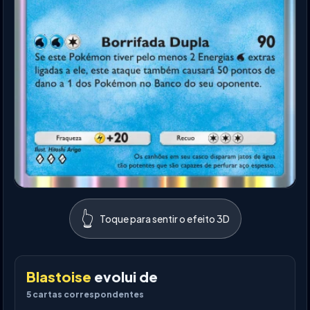
👆
Toque para sentir o efeito 3D
Blastoise
evolui de
5
cartas correspondentes