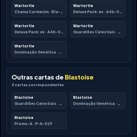
Wartortle
Wartortle
Chama Carmesim
·
B1a-018
Deluxe Pack: ex
·
A4b-085
Wartortle
Wartortle
Deluxe Pack: ex
·
A4b-086
Guardiões Celestiais
·
A3-216
Wartortle
Dominação Genética
·
A1-054
Outras cartas de
Blastoise
3
cartas correspondentes
Blastoise
Blastoise
Guardiões Celestiais
·
A3-217
Dominação Genética
·
A1-055
Blastoise
Promo-A
·
P-A-029