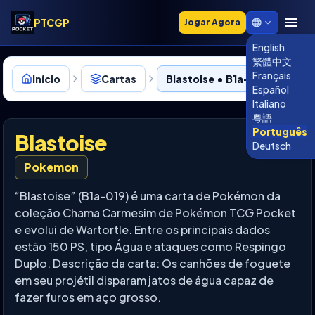
PTCGP
Jogar Agora
English
繁體中文
Français
Início
Cartas
Blastoise • B1a-019
Español
Italiano
粵語
Português
Blastoise
Deutsch
Pokemon
“Blastoise” (B1a-019) é uma carta de Pokémon da
coleção Chama Carmesim de Pokémon TCG Pocket
e evolui de Wartortle. Entre os principais dados
estão 150 PS, tipo Água e ataques como Respingo
Duplo. Descrição da carta: Os canhões de foguete
em seu projétil disparam jatos de água capaz de
fazer furos em aço grosso.