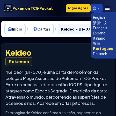
Pokemon TCG Pocket
Jogar Agora
English
繁體中文
Français
Início
Cartas
Keldeo • B1-070
Español
Italiano
粵語
Português
Keldeo
Deutsch
Pokemon
“Keldeo” (B1-070) é uma carta de Pokémon da
coleção Mega Ascensão de Pokémon TCG Pocket.
Entre os principais dados estão 100 PS, tipo Água e
ataques como Espada Sagrada. Descrição da carta:
Atravessa o mundo, percorrendo as superfícies de
oceanos e rios. Aparece em orlas pitorescas.
Esta página de Keldeo confirma a coleção, os pacotes e o