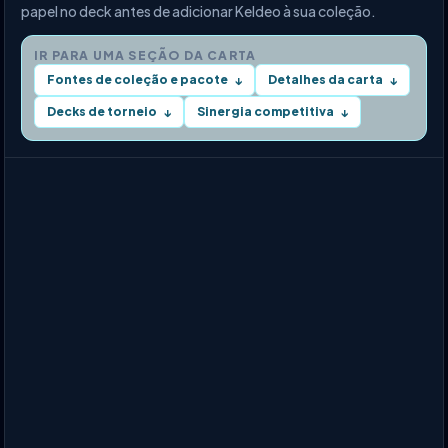
papel no deck antes de adicionar Keldeo à sua coleção.
IR PARA UMA SEÇÃO DA CARTA
Fontes de coleção e pacote
Detalhes da carta
↓
↓
Decks de torneio
Sinergia competitiva
↓
↓