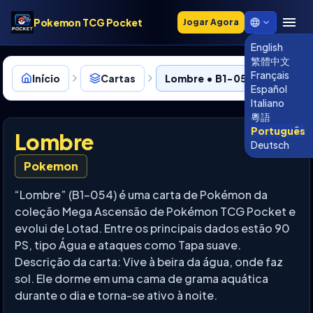
Pokemon TCG Pocket
Jogar Agora
English
繁體中文
Français
Início
Cartas
Lombre • B1-054
Español
Italiano
粵語
Português
Lombre
Deutsch
Pokemon
“Lombre” (B1-054) é uma carta de Pokémon da
coleção Mega Ascensão de Pokémon TCG Pocket e
evolui de Lotad. Entre os principais dados estão 90
PS, tipo Água e ataques como Tapa suave.
Descrição da carta: Vive à beira da água, onde faz
sol. Ele dorme em uma cama de grama aquática
durante o dia e torna-se ativo à noite.