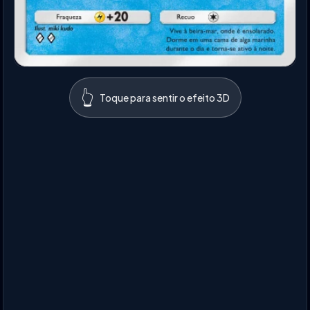
👆
Toque para sentir o efeito 3D