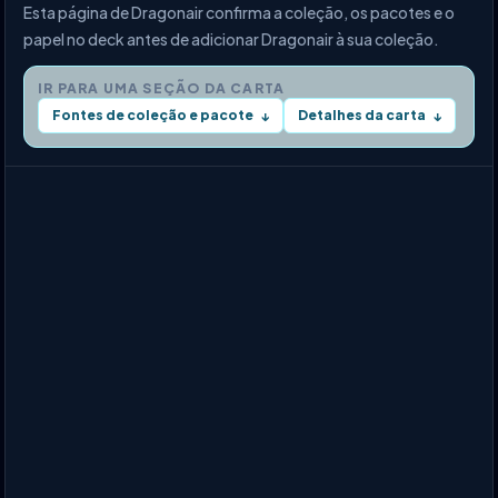
Esta página de Dragonair confirma a coleção, os pacotes e o
papel no deck antes de adicionar Dragonair à sua coleção.
IR PARA UMA SEÇÃO DA CARTA
Fontes de coleção e pacote
Detalhes da carta
↓
↓