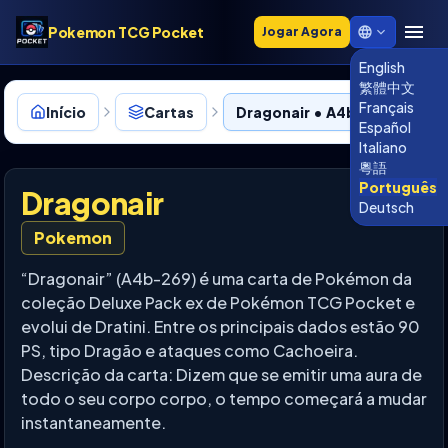
Pokemon TCG Pocket
Jogar Agora
English
繁體中文
Français
Início
Cartas
Dragonair • A4b-269
Español
Italiano
粵語
Português
Dragonair
Deutsch
Pokemon
“Dragonair” (A4b-269) é uma carta de Pokémon da
coleção Deluxe Pack ex de Pokémon TCG Pocket e
evolui de Dratini. Entre os principais dados estão 90
PS, tipo Dragão e ataques como Cachoeira.
Descrição da carta: Dizem que se emitir uma aura de
todo o seu corpo corpo, o tempo começará a mudar
instantaneamente.