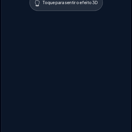
👆
Toque para sentir o efeito 3D