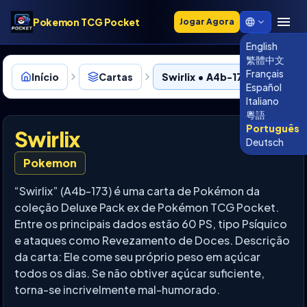
Pokemon TCG Pocket
Jogar Agora
English
繁體中文
Français
Início
Cartas
Swirlix • A4b-173
Español
Italiano
粵語
Português
Swirlix
Deutsch
Pokemon
“Swirlix” (A4b-173) é uma carta de Pokémon da
coleção Deluxe Pack ex de Pokémon TCG Pocket.
Entre os principais dados estão 60 PS, tipo Psíquico
e ataques como Revezamento de Doces. Descrição
da carta: Ele come seu próprio peso em açúcar
todos os dias. Se não obtiver açúcar suficiente,
torna-se incrivelmente mal-humorado.