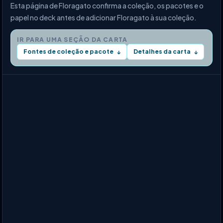
Esta página de Floragato confirma a coleção, os pacotes e o
papel no deck antes de adicionar Floragato à sua coleção.
IR PARA UMA SEÇÃO DA CARTA
Fontes de coleção e pacote
Detalhes da carta
↓
↓