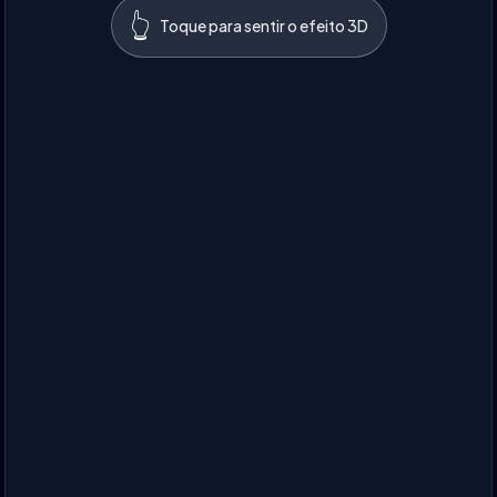
👆
Toque para sentir o efeito 3D