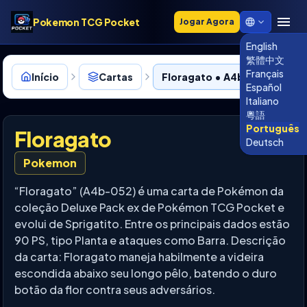
Pokemon TCG Pocket
Jogar Agora
English
繁體中文
Français
Início
Cartas
Floragato • A4b-052
Español
Italiano
粵語
Português
Floragato
Deutsch
Pokemon
“Floragato” (A4b-052) é uma carta de Pokémon da
coleção Deluxe Pack ex de Pokémon TCG Pocket e
evolui de Sprigatito. Entre os principais dados estão
90 PS, tipo Planta e ataques como Barra. Descrição
da carta: Floragato maneja habilmente a videira
escondida abaixo seu longo pêlo, batendo o duro
botão da flor contra seus adversários.