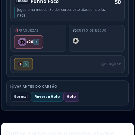
Punho Foco
50
Lutador
Jogue uma moeda. Se der coroa, este ataque não faz
nada.
FRAQUEZAS
CUSTO DE RECUO
+20
STD
EXP
VARIANTES DO CARTÃO
Normal
Reverse Holo
Holo
Outras cartas com o mesmo ataque