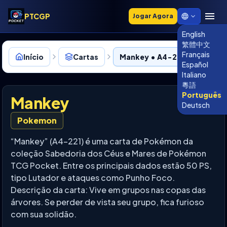
PTCGP
Jogar Agora
English
繁體中文
Français
Início
Cartas
Mankey • A4-221
Español
Italiano
粵語
Português
Mankey
Deutsch
Pokemon
“Mankey” (A4-221) é uma carta de Pokémon da
coleção Sabedoria dos Céus e Mares de Pokémon
TCG Pocket. Entre os principais dados estão 50 PS,
tipo Lutador e ataques como Punho Foco.
Descrição da carta: Vive em grupos nas copas das
árvores. Se perder de vista seu grupo, fica furioso
com sua solidão.