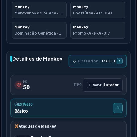
Mankey
Mankey
Maravilhas de Paldea
·
B2a-055
Ilha Mítica
·
A1a-041
Mankey
Mankey
Dominação Genética
·
A1-141
Promo-A
·
P-A-017
Detalhes de Mankey
Ilustrador
·
MAHOU
PS
Lutador
TIPO
Lutador
50
ESTÁGIO
Básico
Ataques de Mankey