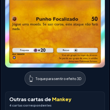
👆
Toque para sentir o efeito 3D
Outras cartas de
Mankey
4
cartas correspondentes