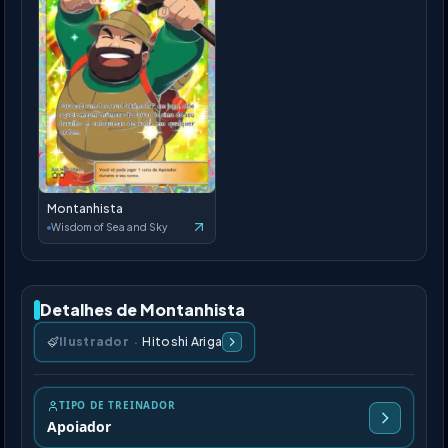
Montanhista
Wisdom of Sea and Sky
Detalhes de Montanhista
Ilustrador
·
Hitoshi Ariga
TIPO DE TREINADOR
Apoiador