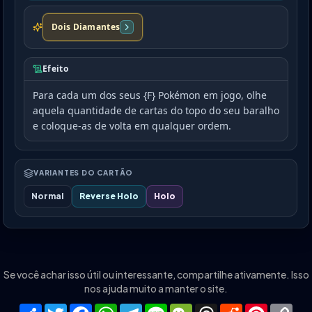
Dois Diamantes
Efeito
Para cada um dos seus {F} Pokémon em jogo, olhe
aquela quantidade de cartas do topo do seu baralho
e coloque-as de volta em qualquer ordem.
VARIANTES DO CARTÃO
Normal
Reverse Holo
Holo
Se você achar isso útil ou interessante, compartilhe ativamente. Isso
nos ajuda muito a manter o site.
Share
Twitter
Facebook
WhatsApp
Telegram
Line
WeChat
Threads
Reddit
Pinteres
Co