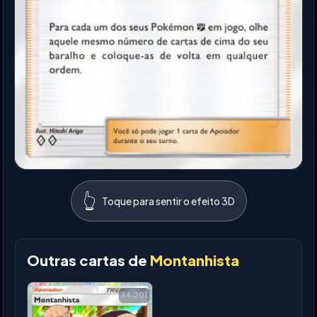
👆
Toque para sentir o efeito 3D
Outras cartas de
Montanhista
A4-201