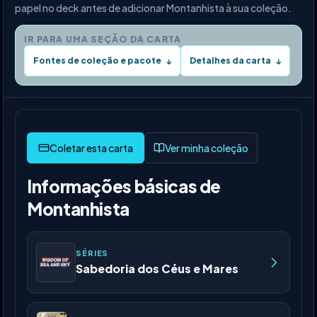
papel no deck antes de adicionar Montanhista à sua coleção.
IR PARA UMA SEÇÃO DA CARTA
Fontes de coleção e pacote
Detalhes da carta
↓
↓
Ver minha coleção
Informações básicas de
Montanhista
SÉRIES
Sabedoria dos Céus e Mares