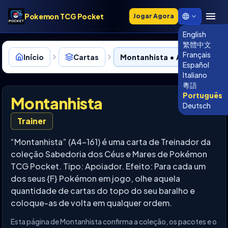
Pokemon TCG Pocket
Jogar Agora
English
繁體中文
Français
Início
Cartas
Montanhista • A4-161
Español
Italiano
粵語
Português
Montanhista
Deutsch
Trainer
“Montanhista” (A4-161) é uma carta de Treinador da
coleção Sabedoria dos Céus e Mares de Pokémon
TCG Pocket. Tipo: Apoiador. Efeito: Para cada um
dos seus {F} Pokémon em jogo, olhe aquela
quantidade de cartas do topo do seu baralho e
coloque-as de volta em qualquer ordem.
Esta página de Montanhista confirma a coleção, os pacotes e o