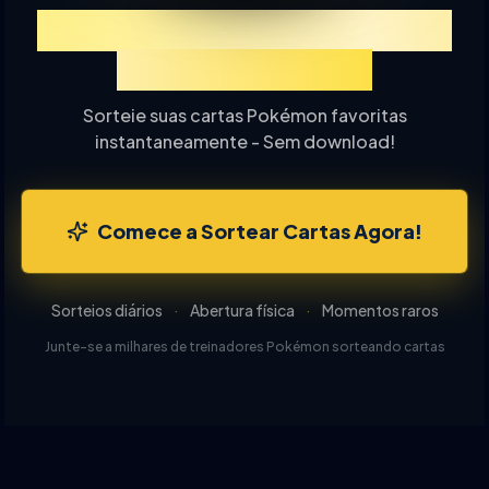
Experimente TCGP Sorteio
de Cartas Online
Sorteie suas cartas Pokémon favoritas
instantaneamente - Sem download!
Comece a Sortear Cartas Agora!
Sorteios diários
·
Abertura física
·
Momentos raros
Junte-se a milhares de treinadores Pokémon sorteando cartas