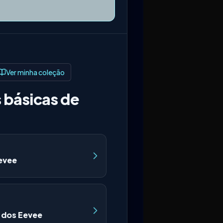
Ver minha coleção
 básicas de
evee
 dos Eevee