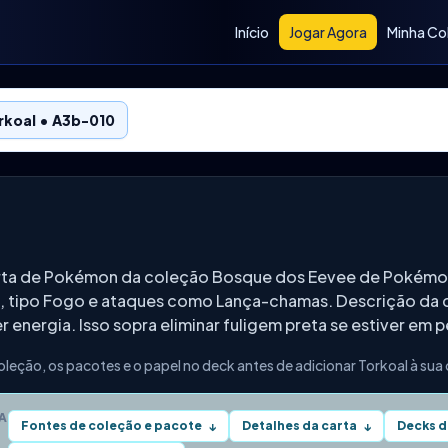
Início
Jogar Agora
Minha Co
rkoal • A3b-010
arta de Pokémon da coleção Bosque dos Eevee de Pokémo
S, tipo Fogo e ataques como Lança-chamas. Descrição da c
 energia. Isso sopra eliminar fuligem preta se estiver em p
oleção, os pacotes e o papel no deck antes de adicionar Torkoal à sua
A
Fontes de coleção e pacote
Detalhes da carta
Decks d
↓
↓