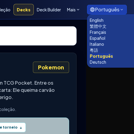
Português
leção
Decks
Deck Builder
Mais
English
繁體中文
Français
Español
Italiano
粵語
Português
Deutsch
Pokemon
n TCG Pocket. Entre os
arta: Ele queima carvão
erigo.
 coleção.
e torneio
↓