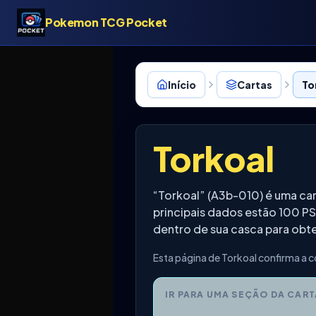
Pokemon TCG Pocket
Início
Cartas
To
Torkoal
“Torkoal” (A3b-010) é uma c
principais dados estão 100 P
dentro de sua casca para obter
Esta página de Torkoal confirma a c
IR PARA UMA SEÇÃO DA CART