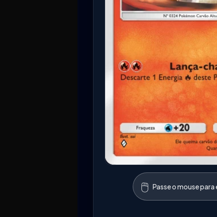
🖱️
Passe o mouse para e