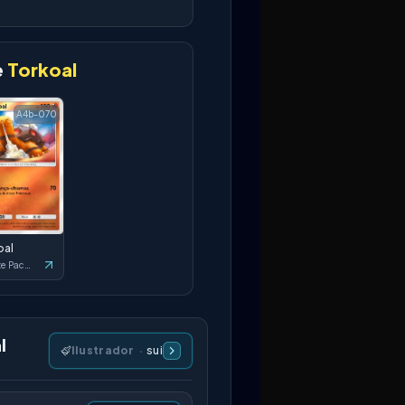
e
Torkoal
A4b-070
oal
Deluxe Pack: ex
l
Ilustrador
·
sui