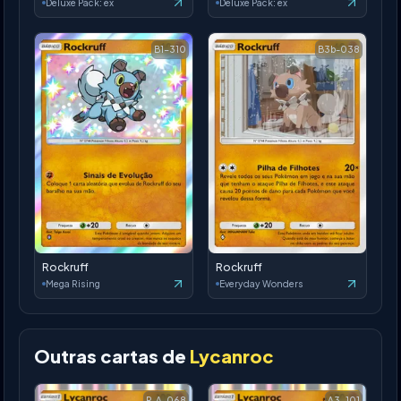
Deluxe Pack: ex
Deluxe Pack: ex
B1-310
B3b-038
Rockruff
Rockruff
Mega Rising
Everyday Wonders
Outras cartas de
Lycanroc
P-A-068
A3-101