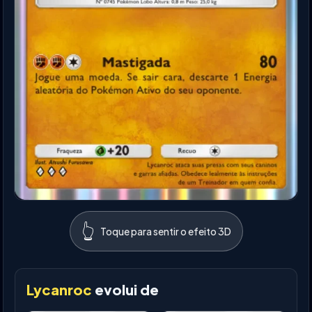
👆
Toque para sentir o efeito 3D
Lycanroc
evolui de