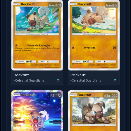
A3-098
A3-099
Rockruff
Rockruff
Celestial Guardians
Celestial Guardians
A3-172
A3a-032