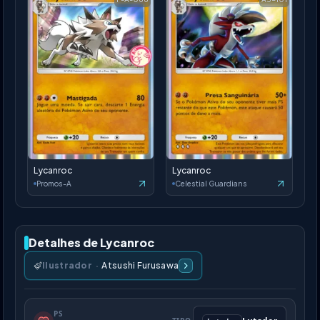
Lycanroc
Lycanroc
Promos-A
Celestial Guardians
Detalhes de Lycanroc
Ilustrador
·
Atsushi Furusawa
PS