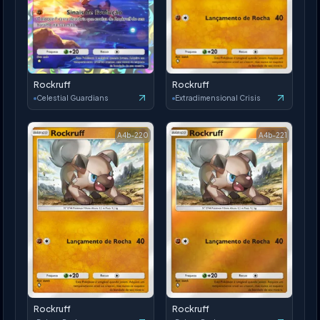
Rockruff
Rockruff
Celestial Guardians
Extradimensional Crisis
A4b-220
A4b-221
Rockruff
Rockruff