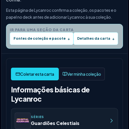
Esta página de Lycanroc confirma a coleção, os pacotes e o
papel no deck antes de adicionar Lycanroc à sua coleção.
IR PARA UMA SEÇÃO DA CARTA
Fontes de coleção e pacote
Detalhes da carta
↓
↓
Ver minha coleção
Informações básicas de
Lycanroc
SÉRIES
Guardiões Celestiais