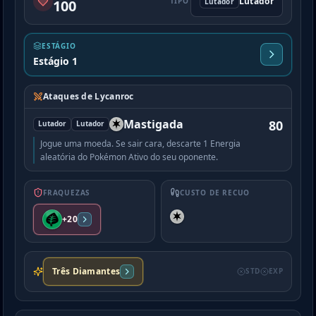
Lutador
TIPO
Lutador
100
ESTÁGIO
Estágio 1
Ataques de Lycanroc
Mastigada
80
Lutador
Lutador
Jogue uma moeda. Se sair cara, descarte 1 Energia
aleatória do Pokémon Ativo do seu oponente.
FRAQUEZAS
CUSTO DE RECUO
+20
Três Diamantes
STD
EXP