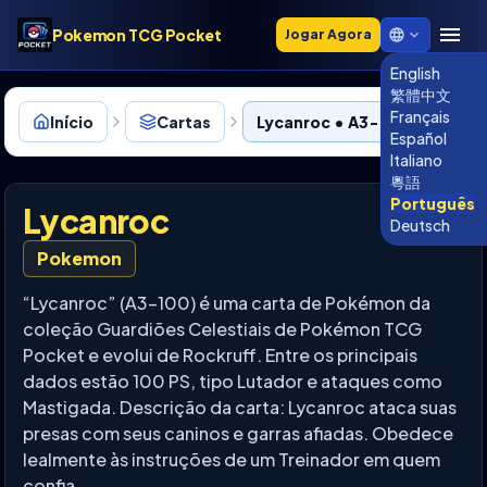
Pokemon TCG Pocket
Jogar Agora
English
繁體中文
Français
Início
Cartas
Lycanroc • A3-100
Español
Italiano
粵語
Português
Lycanroc
Deutsch
Pokemon
“Lycanroc” (A3-100) é uma carta de Pokémon da
coleção Guardiões Celestiais de Pokémon TCG
Pocket e evolui de Rockruff. Entre os principais
dados estão 100 PS, tipo Lutador e ataques como
Mastigada. Descrição da carta: Lycanroc ataca suas
presas com seus caninos e garras afiadas. Obedece
lealmente às instruções de um Treinador em quem
confia.