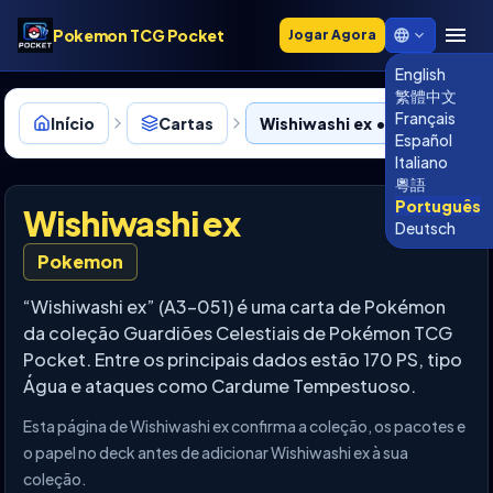
Pokemon TCG Pocket
Jogar Agora
English
繁體中文
Français
Início
Cartas
Wishiwashi ex • A3-051
Español
Italiano
粵語
Português
Wishiwashi ex
Deutsch
Pokemon
“Wishiwashi ex” (A3-051) é uma carta de Pokémon
da coleção Guardiões Celestiais de Pokémon TCG
Pocket. Entre os principais dados estão 170 PS, tipo
Água e ataques como Cardume Tempestuoso.
Esta página de Wishiwashi ex confirma a coleção, os pacotes e
o papel no deck antes de adicionar Wishiwashi ex à sua
coleção.