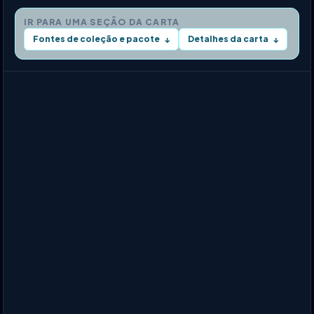
IR PARA UMA SEÇÃO DA CARTA
Fontes de coleção e pacote
Detalhes da carta
↓
↓