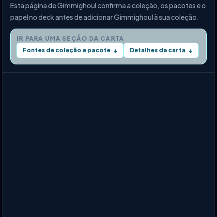
Esta página de Gimmighoul confirma a coleção, os pacotes e o
papel no deck antes de adicionar Gimmighoul à sua coleção.
IR PARA UMA SEÇÃO DA CARTA
Fontes de coleção e pacote
Detalhes da carta
↓
↓