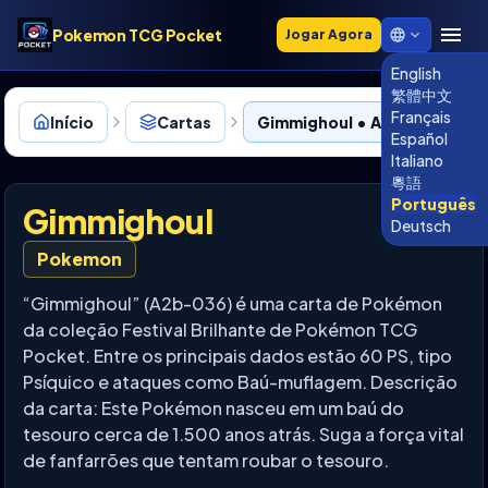
Pokemon TCG Pocket
Jogar Agora
English
繁體中文
Français
Início
Cartas
Gimmighoul • A2b-036
Español
Italiano
粵語
Português
Gimmighoul
Deutsch
Pokemon
“Gimmighoul” (A2b-036) é uma carta de Pokémon
da coleção Festival Brilhante de Pokémon TCG
Pocket. Entre os principais dados estão 60 PS, tipo
Psíquico e ataques como Baú-muflagem. Descrição
da carta: Este Pokémon nasceu em um baú do
tesouro cerca de 1.500 anos atrás. Suga a força vital
de fanfarrões que tentam roubar o tesouro.