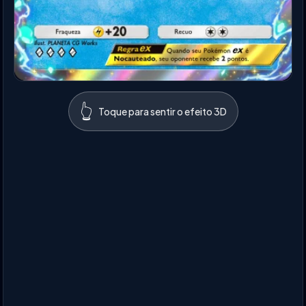
👆
Toque para sentir o efeito 3D