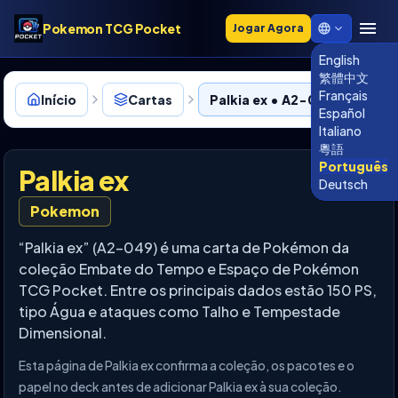
Pokemon TCG Pocket
Jogar Agora
English
繁體中文
Français
Início
Cartas
Palkia ex • A2-049
Español
Italiano
粵語
Português
Palkia ex
Deutsch
Pokemon
“Palkia ex” (A2-049) é uma carta de Pokémon da
coleção Embate do Tempo e Espaço de Pokémon
TCG Pocket. Entre os principais dados estão 150 PS,
tipo Água e ataques como Talho e Tempestade
Dimensional.
Esta página de Palkia ex confirma a coleção, os pacotes e o
papel no deck antes de adicionar Palkia ex à sua coleção.