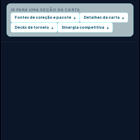
IR PARA UMA SEÇÃO DA CARTA
Fontes de coleção e pacote
Detalhes da carta
↓
↓
Decks de torneio
Sinergia competitiva
↓
↓