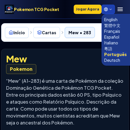
Pokemon TCG Pocket
Jogar Agora
English
繁體中文
Français
Início
Cartas
Mew • 283
Español
Italiano
粵語
Português
Mew
Deutsch
Pokemon
“Mew” (A1-283) é uma carta de Pokémon da coleção
Dominação Genética de Pokémon TCG Pocket.
Entre os principais dados estão 60 PS, tipo Psíquico
e ataques como Relatório Psíquico. Descrição da
carta: Como pode usar todos os tipos de
movimentos, muitos cientistas acreditam que Mew
seja o ancestral dos Pokémon.