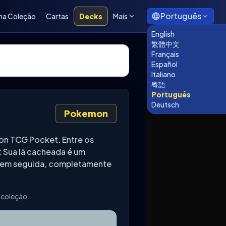
Português
ha Coleção
Cartas
Decks
Mais
English
繁體中文
Français
Español
Italiano
粵語
Português
Deutsch
Pokemon
n TCG Pocket. Entre os
: Sua lã cacheada é um
r em seguida, completamente
 coleção.