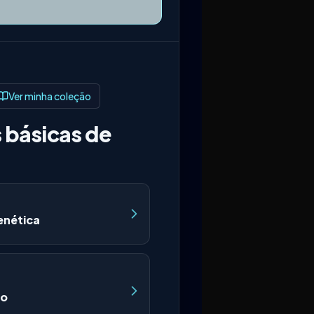
Ver minha coleção
 básicas de
nética
wo