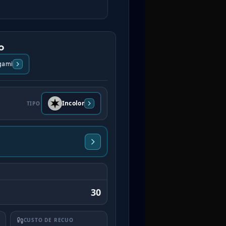
o
egami
Incolor
TIPO
30
CUSTO DE RECUO