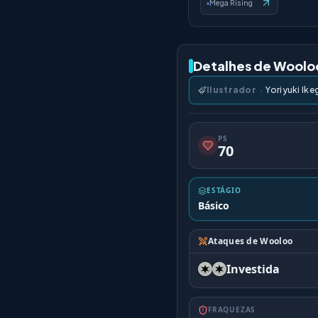
Mega Rising
Detalhes de Woolo
Ilustrador
·
Yoriyuki Ik
PS
70
ESTÁGIO
Básico
Ataques de Wooloo
Investida
FRAQUEZAS