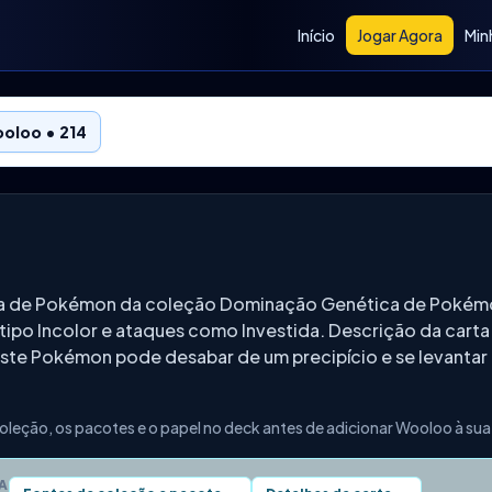
Início
Jogar Agora
Min
oloo • 214
ta de Pokémon da coleção Dominação Genética de Pokémo
 tipo Incolor e ataques como Investida. Descrição da carta
este Pokémon pode desabar de um precipício e se levanta
oleção, os pacotes e o papel no deck antes de adicionar Wooloo à sua
A