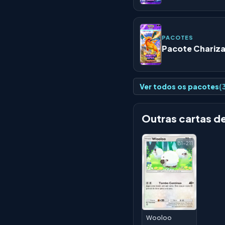
PACOTES
Pacote Chariz
Ver todos os pacotes
(
Outras cartas d
B1-211
Wooloo