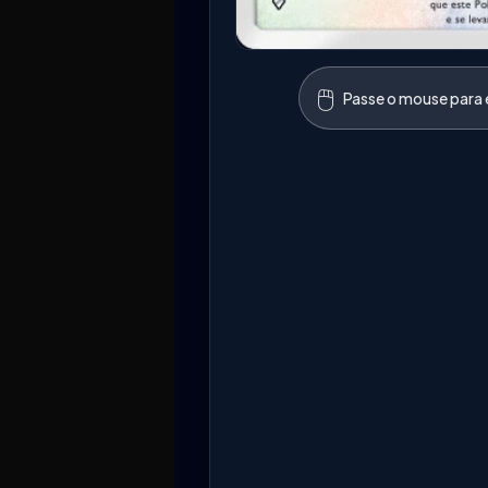
🖱️
Passe o mouse para e