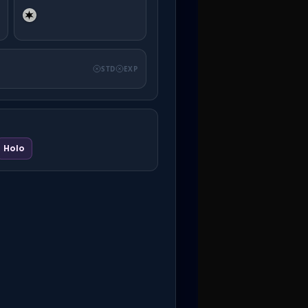
STD
EXP
Holo