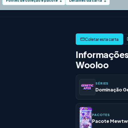
Fontes de coleção e pacote
Detalhes da carta
↓
↓
Informações
Wooloo
SÉRIES
Dominação Ge
PACOTES
Pacote Mewt