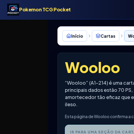
Pokemon TCG Pocket
Início
Cartas
Wo
Wooloo
“Wooloo” (A1-214) é uma car
principais dados estão 70 PS,
amortecedor tão eficaz que 
ileso.
Esta página de Wooloo confirma a c
IR PARA UMA SEÇÃO DA CART