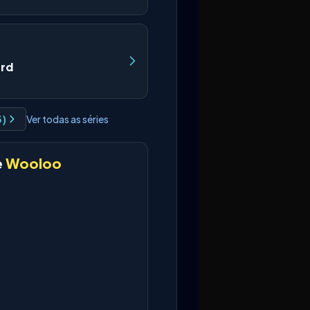
ard
3
)
Ver todas as séries
e
Wooloo