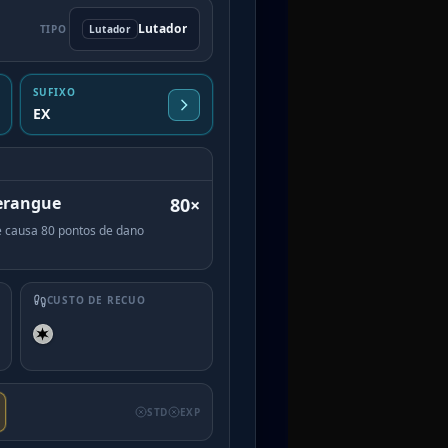
Lutador
TIPO
Lutador
SUFIXO
EX
rangue
80×
e causa 80 pontos de dano
CUSTO DE RECUO
STD
EXP