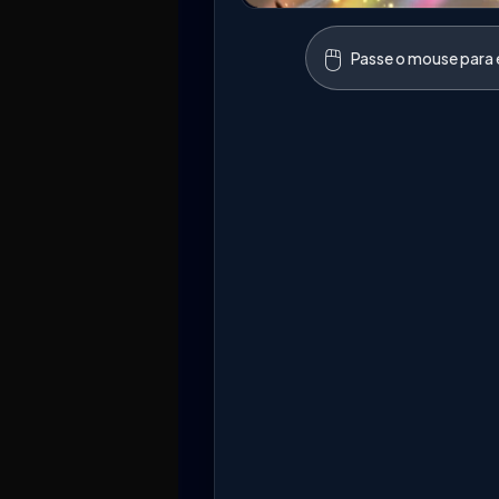
🖱️
Passe o mouse para e