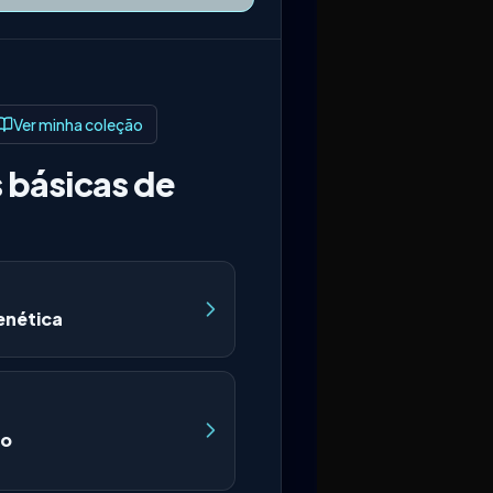
Ver minha coleção
 básicas de
nética
wo