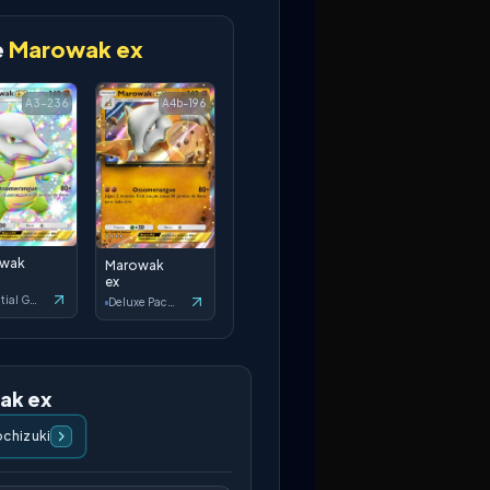
e
Marowak ex
A3-236
A4b-196
owak
Marowak
ex
Celestial Guardians
Deluxe Pack: ex
ak ex
chizuki