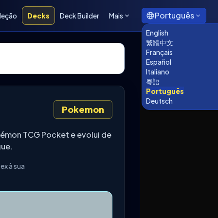
Português
leção
Decks
Deck Builder
Mais
English
繁體中文
Français
Español
Italiano
粵語
Português
Deutsch
Pokemon
kémon TCG Pocket e evolui de
gue.
ex à sua