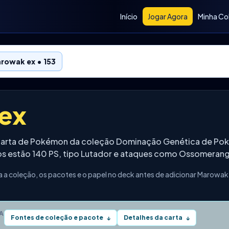
Início
Jogar Agora
Minha Co
rowak ex • 153
ex
 carta de Pokémon da coleção Dominação Genética de Po
dos estão 140 PS, tipo Lutador e ataques como Ossomeran
 a coleção, os pacotes e o papel no deck antes de adicionar Marowak 
A
Fontes de coleção e pacote
Detalhes da carta
↓
↓