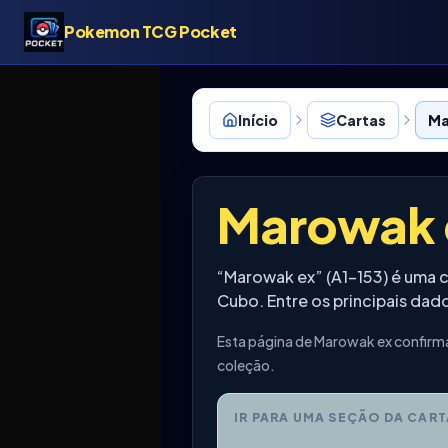
Pokemon TCG Pocket
Início
Cartas
Ma
Marowak 
“Marowak ex” (A1-153) é uma
Cubo. Entre os principais da
Esta página de Marowak ex confirma
coleção.
IR PARA UMA SEÇÃO DA CART