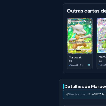
Outras cartas d
264
Mar
Marowak
ex
ex
Genetic Apex
Detalhes de Marow
Ilustrador
·
PLANETA Mo