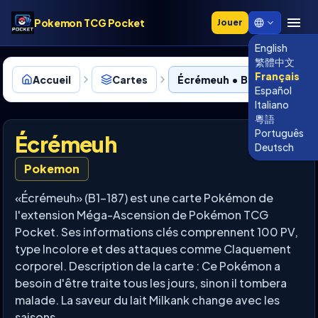
Pokemon TCG Pocket
Jouer
English
繁體中文
Français
Accueil
Cartes
Écrémeuh • B1-187
Español
Italiano
粵語
Português
Écrémeuh
Deutsch
Pokemon
«Écrémeuh» (B1-187) est une carte Pokémon de
l'extension Méga-Ascension de Pokémon TCG
Pocket. Ses informations clés comprennent 100 PV,
type Incolore et des attaques comme Claquement
corporel. Description de la carte : Ce Pokémon a
besoin d'être traite tous les jours, sinon il tombera
malade. La saveur du lait Milkank change avec les
saisons.