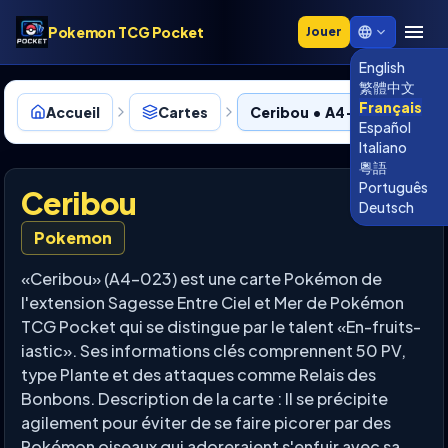
Pokemon TCG Pocket
Jouer
English
繁體中文
Français
Accueil
Cartes
Ceribou • A4-023
Español
Italiano
粵語
Português
Ceribou
Deutsch
Pokemon
«Ceribou» (A4-023) est une carte Pokémon de
l'extension Sagesse Entre Ciel et Mer de Pokémon
TCG Pocket qui se distingue par le talent «En-fruits-
iastic». Ses informations clés comprennent 50 PV,
type Plante et des attaques comme Relais des
Bonbons. Description de la carte : Il se précipite
agilement pour éviter de se faire picorer par des
Pokémon oiseaux qui adoreraient s'enfuir avec sa