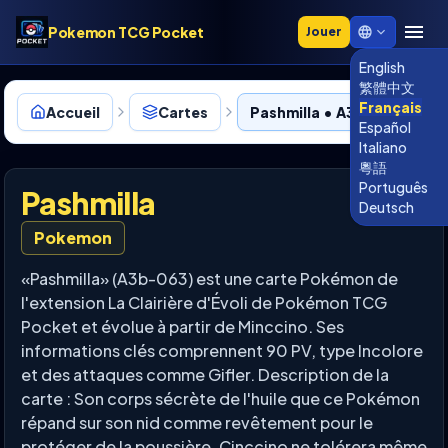
Pokemon TCG Pocket
Jouer
English
繁體中文
Français
Accueil
Cartes
Pashmilla • A3b-063
Español
Italiano
粵語
Português
Pashmilla
Deutsch
Pokemon
«Pashmilla» (A3b-063) est une carte Pokémon de
l'extension La Clairière d'Évoli de Pokémon TCG
Pocket et évolue à partir de Minccino. Ses
informations clés comprennent 90 PV, type Incolore
et des attaques comme Gifler. Description de la
carte : Son corps sécrète de l'huile que ce Pokémon
répand sur son nid comme revêtement pour le
protéger de la poussière. Cinccino ne tolérera même