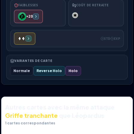
FAIBLESSES
COÛT DE RETRAITE
+20
STD
EXP
VARIANTES DE CARTE
Normale
Reverse Holo
Holo
Autres cartes avec la même attaque
Griffe tranchante
que Léopardus
1
cartes correspondantes