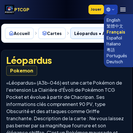
PTCGP
Jouer
English
繁體中文
Français
Accueil
Cartes
Léopardus • A3b-046
Español
Italiano
粵語
Português
Léopardus
Deutsch
Pokemon
«Léopardus» (A3b-046) est une carte Pokémon de
l'extension La Clairière d'Évoli de Pokémon TCG
Pocket et évolue à partir de Chacripan. Ses
informations clés comprennent 90 PV, type
Obscurité et des attaques comme Griffe
tranchante. Description de la carte : Ne vous laissez
pas berner par sa magnifique fourrure et son
élégance chiffre. C'est un Pokémon maussade et