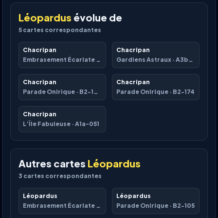
Léopardus
évolue de
5
cartes correspondantes
Chacripan
Chacripan
Embrasement Écarlate
·
B1a-047
Gardiens Astraux
·
A3b-045
Chacripan
Chacripan
Parade Onirique
·
B2-104
Parade Onirique
·
B2-174
Chacripan
L’Île Fabuleuse
·
A1a-051
Autres cartes
Léopardus
3
cartes correspondantes
Léopardus
Léopardus
Embrasement Écarlate
·
B1a-048
Parade Onirique
·
B2-105