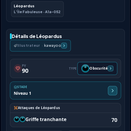
Léopardus
L’Île Fabuleuse
·
A1a-052
Détails de Léopardus
Illustrateur
·
kawayoo
PV
Obscurité
TYPE
90
STADE
Niveau 1
Attaques de Léopardus
Griffe tranchante
70