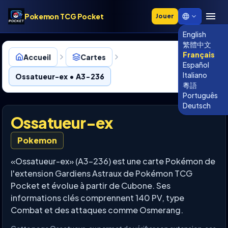
Pokemon TCG Pocket
Jouer
English
繁體中文
Français
Accueil
Cartes
Español
Italiano
Ossatueur-ex • A3-236
粵語
Português
Deutsch
Ossatueur-ex
Pokemon
«Ossatueur-ex» (A3-236) est une carte Pokémon de
l'extension Gardiens Astraux de Pokémon TCG
Pocket et évolue à partir de Cubone. Ses
informations clés comprennent 140 PV, type
Combat et des attaques comme Osmerang.