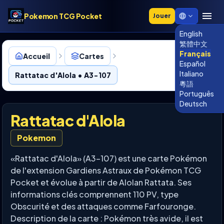
Pokemon TCG Pocket
Jouer
English
繁體中文
Français
Accueil
Cartes
Español
Italiano
Rattatac d'Alola • A3-107
粵語
Português
Deutsch
Rattatac d'Alola
Pokemon
«Rattatac d'Alola» (A3-107) est une carte Pokémon
de l'extension Gardiens Astraux de Pokémon TCG
Pocket et évolue à partir de Alolan Rattata. Ses
informations clés comprennent 110 PV, type
Obscurité et des attaques comme Farfouronge.
Description de la carte : Pokémon très avide, il est