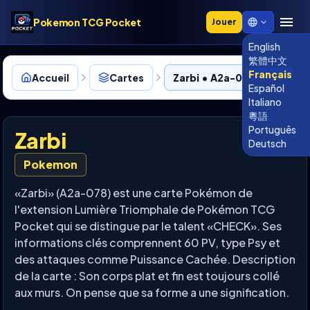
Pokemon TCG Pocket
Jouer
English
繁體中文
Français
Accueil
Cartes
Zarbi • A2a-078
Español
Italiano
粵語
Português
Zarbi
Deutsch
Pokemon
«Zarbi» (A2a-078) est une carte Pokémon de
l'extension Lumière Triomphale de Pokémon TCG
Pocket qui se distingue par le talent «CHECK». Ses
informations clés comprennent 60 PV, type Psy et
des attaques comme Puissance Cachée. Description
de la carte : Son corps plat et fin est toujours collé
aux murs. On pense que sa forme a une signification.