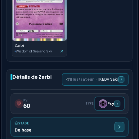
Zarbi
Wisdom of Sea and Sky
Détails de Zarbi
Illustrateur
·
IKEDA Saki
PV
Psy
TYPE
60
STADE
De base