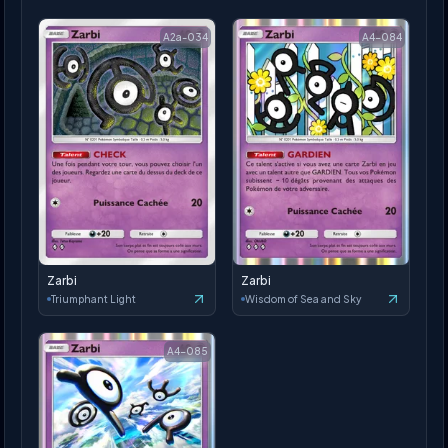
A2a-034
A4-084
Zarbi
Zarbi
Triumphant Light
Wisdom of Sea and Sky
A4-085