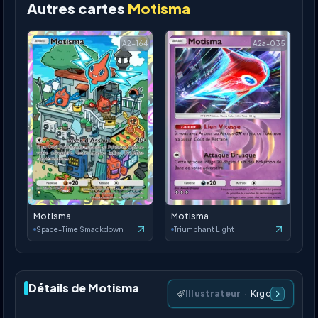
Autres cartes
Motisma
A2-164
A2a-035
Motisma
Motisma
Space-Time Smackdown
Triumphant Light
Détails de Motisma
Illustrateur
·
Krgc