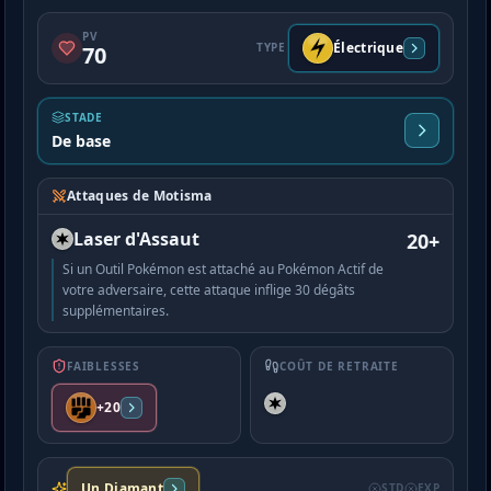
PV
Électrique
TYPE
70
STADE
De base
Attaques de Motisma
Laser d'Assaut
20+
Si un Outil Pokémon est attaché au Pokémon Actif de
votre adversaire, cette attaque inflige 30 dégâts
supplémentaires.
FAIBLESSES
COÛT DE RETRAITE
+20
Un Diamant
STD
EXP