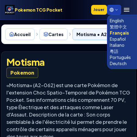
Pokemon TCG Pocket
Jouer
English
繁體中文
Français
Accueil
Cartes
Motisma • A2-062
Español
Italiano
粵語
Português
Motisma
Deutsch
Pokemon
«Motisma» (A2-062) est une carte Pokémon de
l'extension Choc Spatio-Temporel de Pokémon TCG
Pocket. Ses informations clés comprennent 70 PV,
type Électrique et des attaques comme Laser
d'Assaut. Description de la carte : Son corps
semblable à de l'électricité lui permet de prendre le
contrôle de certains appareils ménagers pour jouer
des tours aux autres.