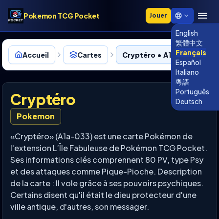
Pokemon TCG Pocket
Jouer
English
繁體中文
Français
Accueil
Cartes
Cryptéro • A1a-033
Español
Italiano
粵語
Português
Cryptéro
Deutsch
Pokemon
«Cryptéro» (A1a-033) est une carte Pokémon de
l'extension L’Île Fabuleuse de Pokémon TCG Pocket.
Ses informations clés comprennent 80 PV, type Psy
et des attaques comme Pique-Pioche. Description
de la carte : Il vole grâce à ses pouvoirs psychiques.
Certains disent qu'il était le dieu protecteur d'une
ville antique, d'autres, son messager.