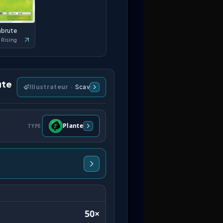
abrute
 Rising
ute
Illustrateur
·
Scav
Plante
TYPE
50×