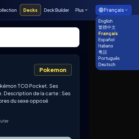
Français
llection
Decks
Deck Builder
Plus
English
繁體中文
Français
Español
Italiano
粵語
Português
Deutsch
Pokemon
Pokémon TCG Pocket. Ses
Description de la carte : Ses
mbres du sexe opposé
outer