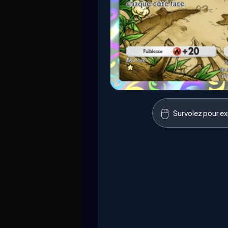
🖱️
Survolez pour exp