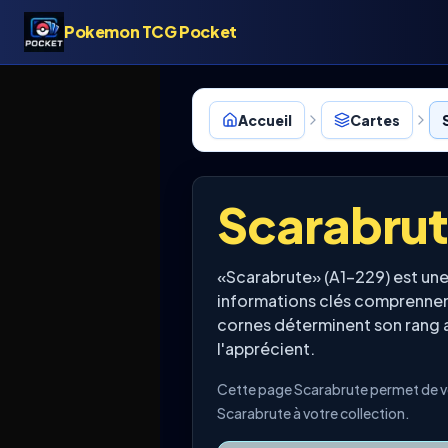
Pokemon TCG Pocket
Accueil
Cartes
Scarabru
«Scarabrute» (A1-229) est un
informations clés comprennent
cornes déterminent son rang a
l'apprécient.
Cette page Scarabrute permet de vér
Scarabrute à votre collection.