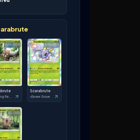
arabrute
A2b-004
A3b-093
abrute
Scarabrute
Shining Revelry
Eevee Grove
B1-001