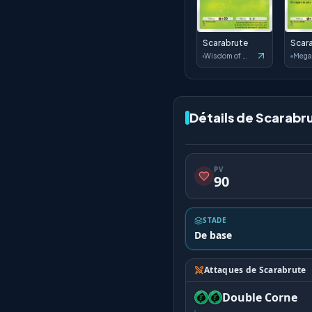
Scarabrute
Scar
Wisdom of Sea and Sky
Mega
Détails de Scarabr
PV
90
STADE
De base
Attaques de Scarabrute
Double Corne