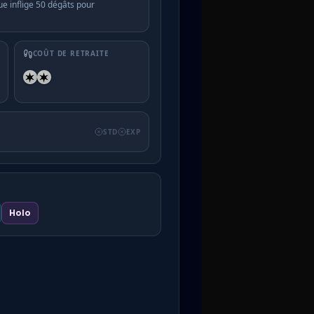
ue inflige 50 dégâts pour
COÛT DE RETRAITE
STD
EXP
Holo