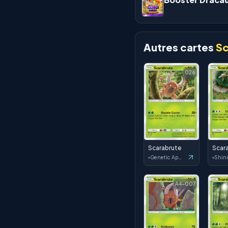
Autres cartes
Sc
026
Scarabrute
Scar
Genetic Apex
A4-007