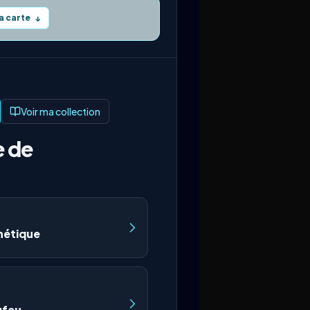
la carte
↓
Voir ma collection
e de
nétique
ufeu