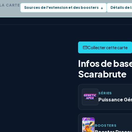
 LA CARTE
Sources de l'extension et des boosters
Détails de 
↓
Infos de bas
Scarabrute
SÉRIES
Puissance Gé
BOOSTERS
Booster Draca