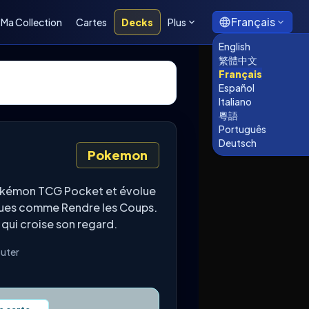
Français
Ma Collection
Cartes
Decks
Plus
English
繁體中文
Français
Español
Italiano
粵語
Português
Deutsch
Pokemon
Pokémon TCG Pocket et évolue
aques comme Rendre les Coups.
e qui croise son regard.
outer