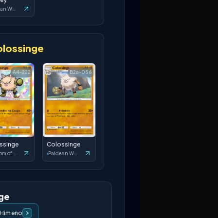
Paldean Wonders
lossinge
A4-222
B2a-056
ssinge
Colossinge
Wisdom of Sea and Sky
Paldean Wonders
nge
 Himeno