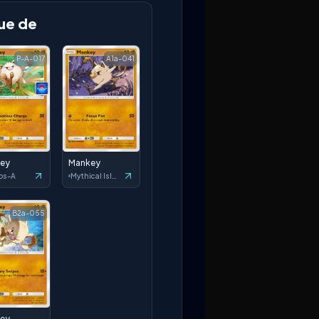
ue de
P-A-017
A1a-041
ey
Mankey
os-A
Mythical Island
B2a-055
ey