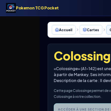
Pokemon TCG Pocket
Accueil
Cartes
Colossin
«Colossinge» (A1-142) est un
à partir de Mankey. Ses info
Description de la carte : Il de
Cette page Colossinge permet de vér
Colossinge à votre collection.
ACCÉDER À UNE SECTION DE