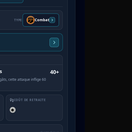
Combat
TYPE
s
40+
âts, cette attaque inflige 60
COÛT DE RETRAITE