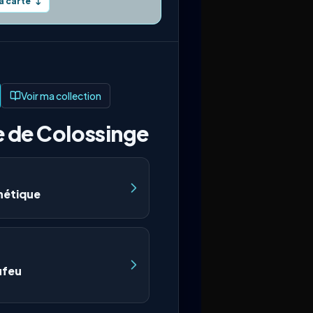
la carte
↓
Voir ma collection
e de Colossinge
nétique
ufeu