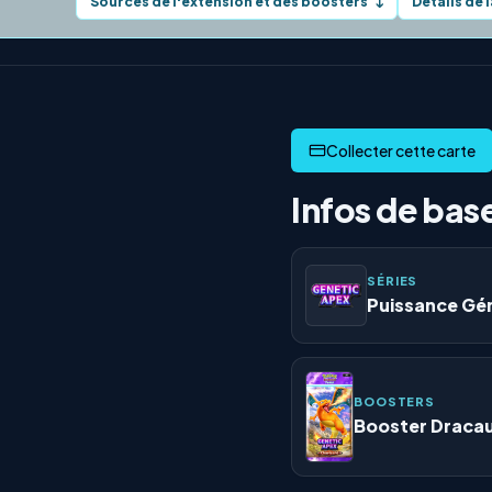
Sources de l'extension et des boosters
Détails de 
↓
Infos de bas
SÉRIES
Puissance Gé
BOOSTERS
Booster Draca