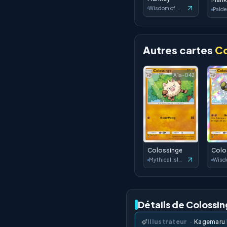
Wisdom of Sea and Sky
Autres cartes
Co
A1a-042
Colossinge
Colo
Mythical Island
Détails de Colossi
Illustrateur
·
Kagemaru