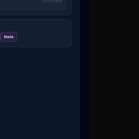
STD
EXP
Holo