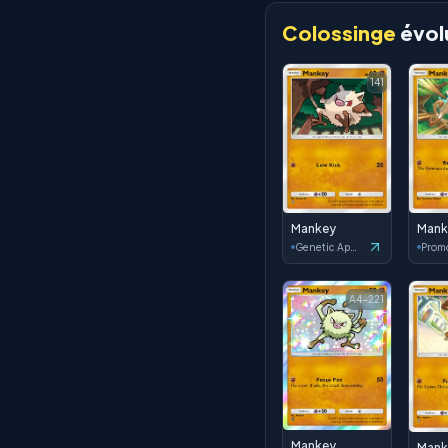
Colossinge
évol
141
Mankey
Mank
Genetic Apex
Prom
A4-221
Mankey
Mank