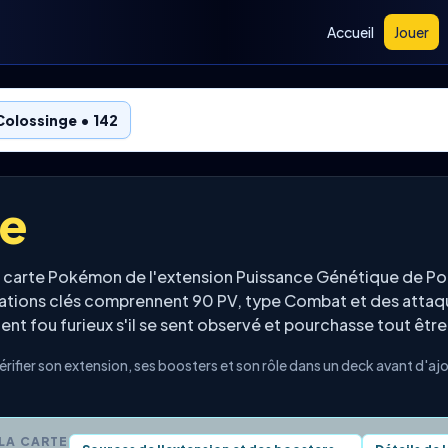
Accueil
Jouer
Colossinge • 142
ge
e carte Pokémon de l'extension Puissance Génétique de 
rmations clés comprennent 90 PV, type Combat et des att
vient fou furieux s'il se sent observé et pourchasse tout êtr
ifier son extension, ses boosters et son rôle dans un deck avant d'aj
 LA CARTE