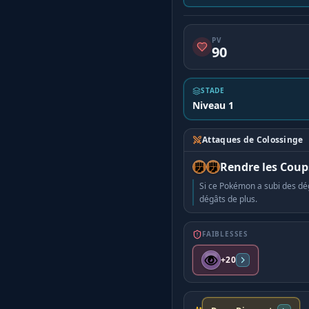
PV
90
STADE
Niveau 1
Attaques de Colossinge
Rendre les Coup
Si ce Pokémon a subi des dég
dégâts de plus.
FAIBLESSES
+20