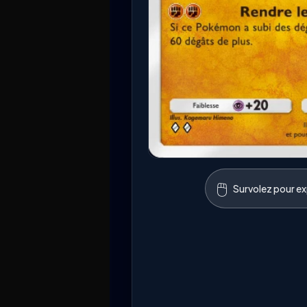
🖱️
Survolez pour exp