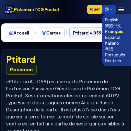
Pokemon TCG Pocket
Jouer
English
繁體中文
Français
Accueil
Cartes
Ptitard • 059
Español
Italiano
粵語
Português
Ptitard
Deutsch
Pokemon
«Ptitard» (A1-059) est une carte Pokémon de
l'extension Puissance Génétique de Pokémon TCG
Pocket. Ses informations clés comprennent 60 PV,
type Eau et des attaques comme Aileron-Rasoir.
Description de la carte : Il est plus à l'aise dans l'eau
que sur la terre ferme. Le motif de spirale sur son
ventre est en fait une partie de ses organes visibles à
travers la peau.