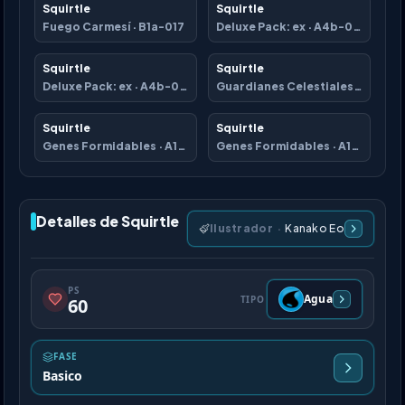
Squirtle
Squirtle
Fuego Carmesí
·
B1a-017
Deluxe Pack: ex
·
A4b-083
Squirtle
Squirtle
Deluxe Pack: ex
·
A4b-084
Guardianes Celestiales
·
A3-215
Squirtle
Squirtle
Genes Formidables
·
A1-053
Genes Formidables
·
A1-232
Detalles de Squirtle
Ilustrador
·
Kanako Eo
PS
Agua
TIPO
60
FASE
Basico