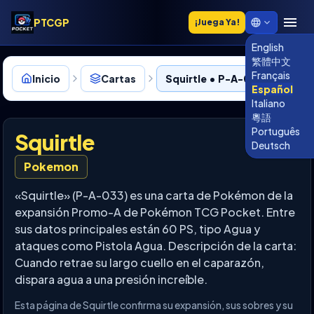
PTCGP
¡Juega Ya!
English
繁體中文
Français
Inicio
Cartas
Squirtle • P-A-033
Español
Italiano
粵語
Português
Squirtle
Deutsch
Pokemon
«Squirtle» (P-A-033) es una carta de Pokémon de la
expansión Promo-A de Pokémon TCG Pocket. Entre
sus datos principales están 60 PS, tipo Agua y
ataques como Pistola Agua. Descripción de la carta:
Cuando retrae su largo cuello en el caparazón,
dispara agua a una presión increíble.
Esta página de Squirtle confirma su expansión, sus sobres y su