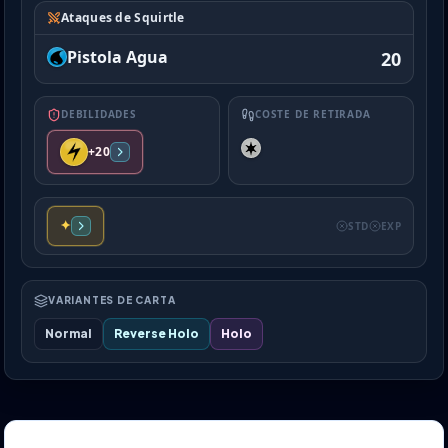
Ataques de Squirtle
Pistola Agua
20
DEBILIDADES
COSTE DE RETIRADA
+20
✦
STD
EXP
VARIANTES DE CARTA
Normal
Reverse Holo
Holo