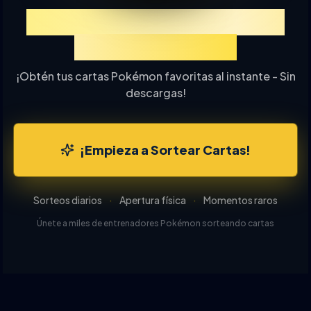
Experimenta TCGP Sorteo
de Cartas Online
¡Obtén tus cartas Pokémon favoritas al instante - Sin
descargas!
¡Empieza a Sortear Cartas!
Sorteos diarios
·
Apertura física
·
Momentos raros
Únete a miles de entrenadores Pokémon sorteando cartas