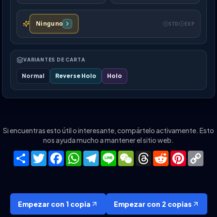
Ninguno
STD
EXP
VARIANTES DE CARTA
Normal
Reverse Holo
Holo
Si encuentras esto útil o interesante, compártelo activamente. Esto
nos ayuda mucho a mantener el sitio web.
Share
Twitter
Facebook
WhatsApp
Telegram
Line
WeChat
Threads
Reddit
Pinteres
Co
Lin
Empezar con 1 copia
Empezar con 2 copias