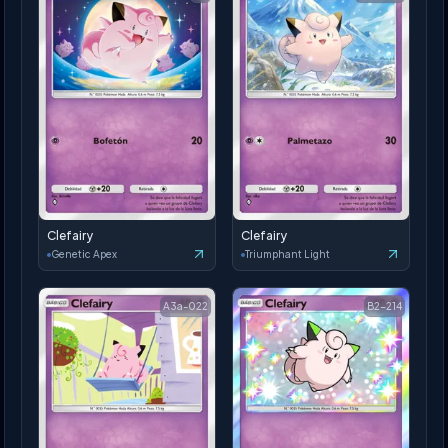
Clefairy
Clefairy
Genetic Apex
Triumphant Light
A3a-022
B2-214