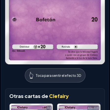
👆
Toca para sentir el efecto 3D
Otras cartas de
Clefairy
113
A2a-029