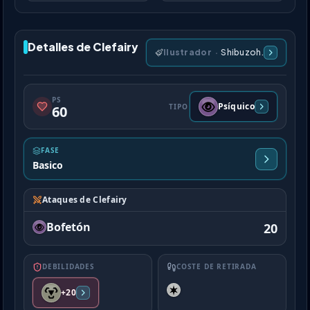
Detalles de Clefairy
Ilustrador
·
Shibuzoh.
PS
Psíquico
TIPO
60
FASE
Basico
Ataques de Clefairy
Bofetón
20
DEBILIDADES
COSTE DE RETIRADA
+20