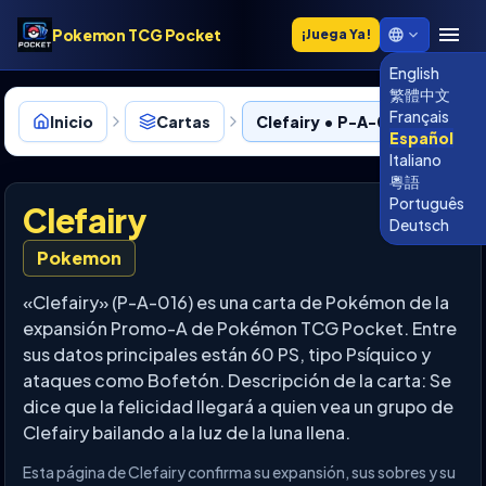
Pokemon TCG Pocket
¡Juega Ya!
English
繁體中文
Français
Inicio
Cartas
Clefairy • P-A-016
Español
Italiano
粵語
Português
Clefairy
Deutsch
Pokemon
«Clefairy» (P-A-016) es una carta de Pokémon de la
expansión Promo-A de Pokémon TCG Pocket. Entre
sus datos principales están 60 PS, tipo Psíquico y
ataques como Bofetón. Descripción de la carta: Se
dice que la felicidad llegará a quien vea un grupo de
Clefairy bailando a la luz de la luna llena.
Esta página de Clefairy confirma su expansión, sus sobres y su