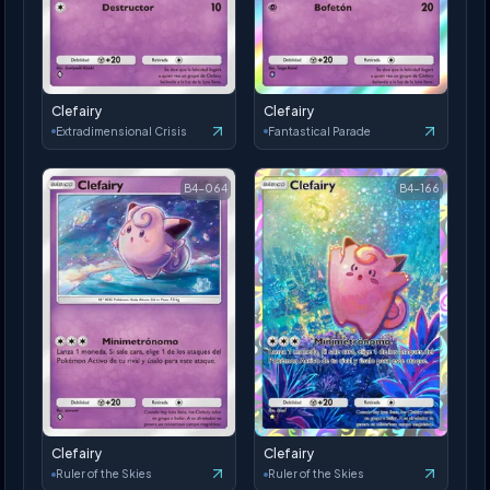
Clefairy
Clefairy
Extradimensional Crisis
Fantastical Parade
B4-064
B4-166
Clefairy
Clefairy
Ruler of the Skies
Ruler of the Skies