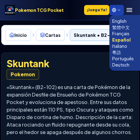
Pokemon TCG Pocket
¡Juega Ya!
English
繁體中文
Français
Inicio
Cartas
Skuntank • B2-102
Español
Italiano
粵語
Português
Skuntank
Deutsch
Pokemon
«Skuntank» (B2-102) es una carta de Pokémon de la
expansión Desfile de Ensueño de Pokémon TCG
Pocket y evoluciona de apestoso. Entre sus datos
principales están 110 PS, tipo Oscura y ataques como
Disparo de cortina de humo. Descripción de la carta:
Ataca rociando un fluido repugnante desde su cola,
pero el hedor se apaga después de algunos chorros.