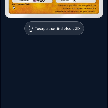
👆
Toca para sentir el efecto 3D