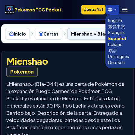
Pokemon TCG Pocket
¡Juega Ya!
English
繁體中文
Français
Inicio
Cartas
Mienshao • B1a-044
Español
Italiano
粵語
Português
Mienshao
Deutsch
Pokemon
«Mienshao» (B1a-044) es una carta de Pokémon de
la expansión Fuego Carmesí de Pokémon TCG
Pocket y evoluciona de Mienfoo. Entre sus datos
principales están 90 PS, tipo Lucha y ataques como
Barrido bajo. Descripción de la carta: Entregado a
velocidades cegadoras, patadas desde este Los
Pokémon pueden romper enormes rocas pedazos
diminutos.