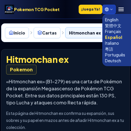
Pokemon TCG Pocket
¡Juega Ya!
English
繁體中文
Français
Inicio
Cartas
Hitmonchan ex • B1-279
Español
Italiano
粵語
Português
Hitmonchan ex
Deutsch
Pokemon
«Hitmonchan ex» (B1-279) es una carta de Pokémon
de la expansión Megaascenso de Pokémon TCG
Pocket. Entre sus datos principales están 130 PS,
tipo Lucha y ataques como Recta rápida.
Esta página de Hitmonchan ex confirma su expansión, sus
sobres y su papel en mazos antes de añadir Hitmonchan ex a tu
colección.