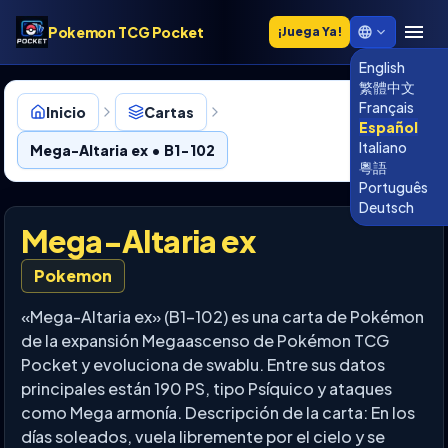
Pokemon TCG Pocket
¡Juega Ya!
English
繁體中文
Français
Inicio
Cartas
Español
Italiano
Mega-Altaria ex • B1-102
粵語
Português
Deutsch
Mega-Altaria ex
Pokemon
«Mega-Altaria ex» (B1-102) es una carta de Pokémon
de la expansión Megaascenso de Pokémon TCG
Pocket y evoluciona de swablu. Entre sus datos
principales están 190 PS, tipo Psíquico y ataques
como Mega armonía. Descripción de la carta: En los
días soleados, vuela libremente por el cielo y se