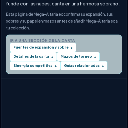
funde con las nubes. canta en una hermosa soprano.
Esta página de Mega-Altaria ex confirma su expansión, sus
sobres y su papel en mazos antes de añadir Mega-Altaria ex a
tu colección.
IR A UNA SECCIÓN DE LA CARTA
Fuentes de expansión y sobre
↓
Detalles de la carta
Mazos de torneo
↓
↓
Sinergia competitiva
Guías relacionadas
↓
↓