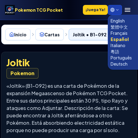
Pokemon TCG Pocket
¡Juega Ya!
English
繁體中文
Français
Inicio
Cartas
Joltik • B1-092
Español
Italiano
粵語
Português
Joltik
Deutsch
Pokemon
«Joltik» (B1-092) es una carta de Pokémon de la
expansión Megaascenso de Pokémon TCG Pocket.
Entre sus datos principales están 30 PS, tipo Rayo y
ataques como Adjuntar. Descripción de la carta: Se
puede encontrar a Joltik aferrándose a otros
Pokémon. Está absorbiendo electricidad estática
porque no puede producir una carga por sí solo.