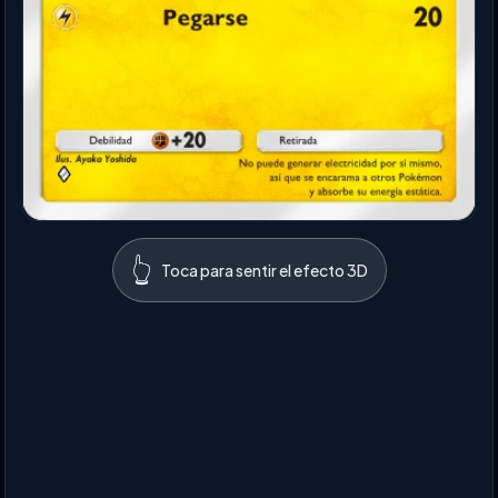
👆
Toca para sentir el efecto 3D