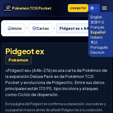
Pokemon TCG Pocket
¡Juega Ya!
English
繁體中文
Français
Inicio
Cartas
Pidgeot ex • A4b-276
Español
Italiano
粵語
Português
Pidgeot ex
Deutsch
Pokemon
«Pidgeot ex» (A4b-276) es una carta de Pokémon de
la expansión Deluxe Pack ex de Pokémon TCG
Pocket y evoluciona de Pidgeotto. Entre sus datos
principales están 170 PS, tipo Incolora y ataques
como Ciclón de dispersión.
Esta página de Pidgeot ex confirma su expansión, sus sobres y
su papel en mazos antes de añadir Pidgeot ex a tu colección.