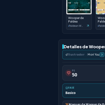
Wooper de
Woop
Paldea
Pald
Paldean Wonders
Detalles de Woope
Ilustrador
·
Mori Yuu
PS
50
FASE
Basico
Ataques de Wooper de P