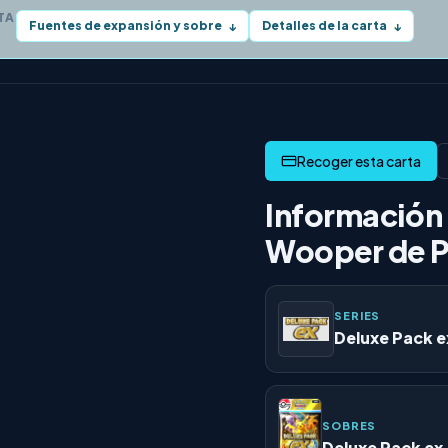
TA
Fuentes de expansión y sobre
Detalles de la carta
↓
↓
Información 
Wooper de P
SERIES
Deluxe Pack e
SOBRES
Deluxe Pack ex