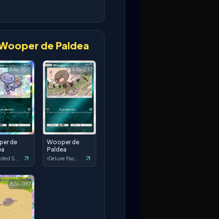
Wooper de Paldea
A4a-100
A4b-237
er de
Wooper de
ea
Paldea
Secluded Springs
Deluxe Pack: ex
B2a-097