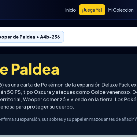
Inicio
¡Juega Ya!
Mi Colección
oper de Paldea • A4b-236
e Paldea
) es una carta de Pokémon de la expansión Deluxe Pack 
stán 50 PS, tipo Oscura y ataques como Golpe venenoso. De
erritorial, Wooper comenzó viviendo en la tierra. Los Po
nenosa para proteger su cuerpo.
nfirma su expansión, sus sobres y su papel en mazos antes de añadir