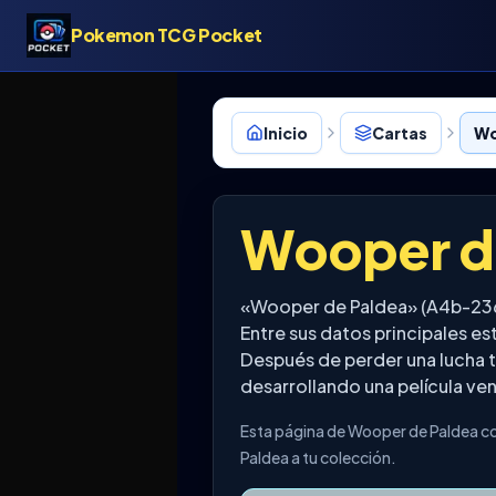
Pokemon TCG Pocket
Inicio
Cartas
Wo
Wooper d
«Wooper de Paldea» (A4b-236
Entre sus datos principales e
Después de perder una lucha t
desarrollando una película ve
Esta página de Wooper de Paldea co
Paldea a tu colección.