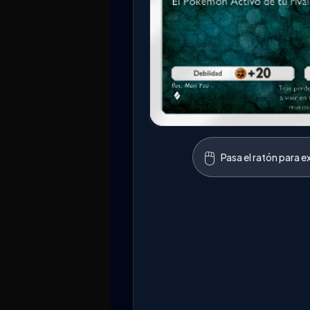
🖱️
Pasa el ratón para e