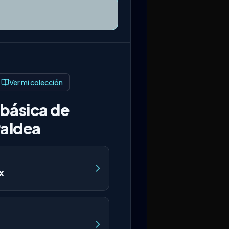
Ver mi colección
básica de
aldea
x