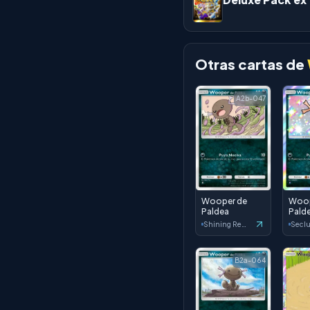
Otras cartas de
A2b-047
Wooper de
Woop
Paldea
Pald
Shining Revelry
B2a-064