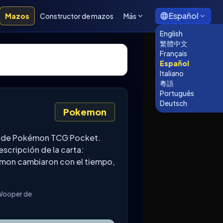
Español
Mazos
Constructor de mazos
Más
English
繁體中文
Français
Español
Italiano
粵語
Português
Deutsch
Pokemon
ex de Pokémon TCG Pocket.
scripción de la carta:
kémon cambiaron con el tiempo,
 Wooper de