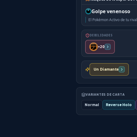
Golpe venenoso
El Pokémon Activo de tu riv
DEBILIDADES
+20
Un Diamante
VARIANTES DE CARTA
Normal
Reverse Holo