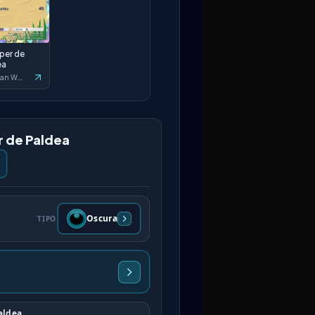
er de
ea
Paldean Wonders
r de Paldea
Oscura
TIPO
aldea