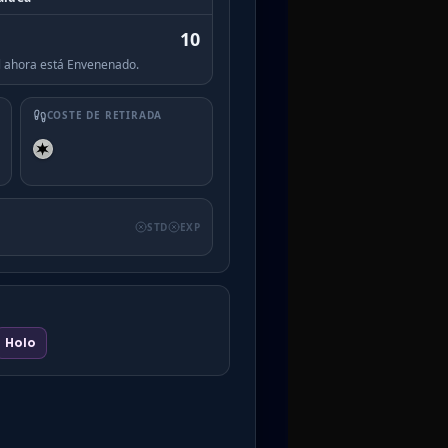
10
al ahora está Envenenado.
COSTE DE RETIRADA
STD
EXP
Holo