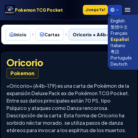
Pokemon TCG Pocket
¡Juega Ya!
English
繁體中文
Français
Inicio
Cartas
Oricorio • A4b-179
Español
Italiano
粵語
Português
Oricorio
Deutsch
Pokemon
«Oricorio» (A4b-179) es una carta de Pokémon de la
expansión Deluxe Pack ex de Pokémon TCG Pocket.
Entre sus datos principales están 70 PS, tipo
Psíquico y ataques como Danza rencorosa.
Descripción de la carta: Esta forma de Oricorio ha
sorbido néctar morado. se utiliza pasos de danza
etéreos para invocar a los espíritus de los muertos.